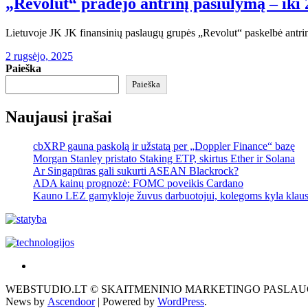
„Revolut“ pradėjo antrinį pasiūlymą – iki 
Lietuvoje JK JK finansinių paslaugų grupės „Revolut“ paskelbė antri
2 rugsėjo, 2025
Paieška
Paieška
Naujausi įrašai
cbXRP gauna paskolą ir užstatą per „Doppler Finance“ bazę
Morgan Stanley pristato Staking ETP, skirtus Ether ir Solana
Ar Singapūras gali sukurti ASEAN Blackrock?
ADA kainų prognozė: FOMC poveikis Cardano
Kauno LEZ gamykloje žuvus darbuotojui, kolegoms kyla klau
Akras
–
WEBSTUDIO.LT © SKAITMENINIO MARKETINGO PASLAUGOS. SEO teks
tai
News by
Ascendoor
| Powered by
WordPress
.
žemės