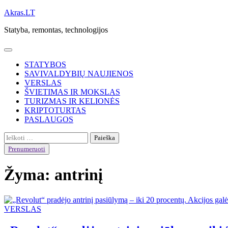
Skip
Akras.LT
to
Statyba, remontas, technologijos
content
STATYBOS
SAVIVALDYBIŲ NAUJIENOS
VERSLAS
ŠVIETIMAS IR MOKSLAS
TURIZMAS IR KELIONĖS
KRIPTOTURTAS
PASLAUGOS
Ieškoti:
Prenumeruoti
Žyma:
antrinį
VERSLAS