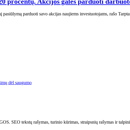
20 procentų. Akcijos galės parduoti darbuot
nį pasiūlymą parduoti savo akcijas naujiems investuotojams, rašo Tar
simų dėl saugumo
tų rašymas, turinio kūrimas, straipsnių rašymas ir talpinima