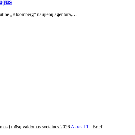
ojus
ptautinė „Bloomberg“ naujienų agentūra,…
s į mūsų valdomas svetaines.2026
Akras.LT
| Brief