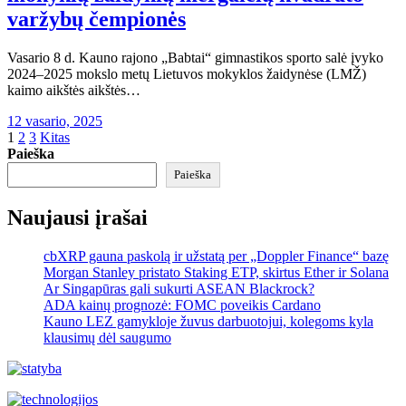
varžybų čempionės
Vasario 8 d. Kauno rajono „Babtai“ gimnastikos sporto salė įvyko
2024–2025 mokslo metų Lietuvos mokyklos žaidynėse (LMŽ)
kaimo aikštės aikštės…
12 vasario, 2025
Įrašų
1
2
3
Kitas
Paieška
puslapiavimas
Paieška
Naujausi įrašai
cbXRP gauna paskolą ir užstatą per „Doppler Finance“ bazę
Morgan Stanley pristato Staking ETP, skirtus Ether ir Solana
Ar Singapūras gali sukurti ASEAN Blackrock?
ADA kainų prognozė: FOMC poveikis Cardano
Kauno LEZ gamykloje žuvus darbuotojui, kolegoms kyla
klausimų dėl saugumo