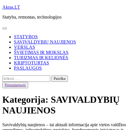
Skip
Akras.LT
to
Statyba, remontas, technologijos
content
STATYBOS
SAVIVALDYBIŲ NAUJIENOS
VERSLAS
ŠVIETIMAS IR MOKSLAS
TURIZMAS IR KELIONĖS
KRIPTOTURTAS
PASLAUGOS
Ieškoti:
Prenumeruoti
Kategorija:
SAVIVALDYBIŲ
NAUJIENOS
Savivaldybių naujienos – tai aktuali informacija apie vietos valdžios
sprendimus, infrastruktūros projektus, bendruomenės iniciatyvas ir