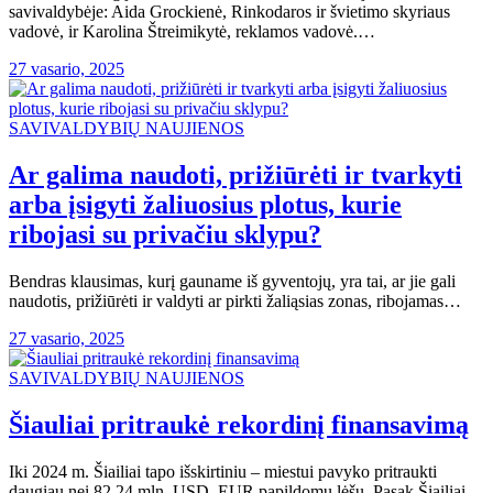
savivaldybėje: Aida Grockienė, Rinkodaros ir švietimo skyriaus
vadovė, ir Karolina Štreimikytė, reklamos vadovė.…
27 vasario, 2025
SAVIVALDYBIŲ NAUJIENOS
Ar galima naudoti, prižiūrėti ir tvarkyti
arba įsigyti žaliuosius plotus, kurie
ribojasi su privačiu sklypu?
Bendras klausimas, kurį gauname iš gyventojų, yra tai, ar jie gali
naudotis, prižiūrėti ir valdyti ar pirkti žaliąsias zonas, ribojamas…
27 vasario, 2025
SAVIVALDYBIŲ NAUJIENOS
Šiauliai pritraukė rekordinį finansavimą
Iki 2024 m. Šiailiai tapo išskirtiniu – miestui pavyko pritraukti
daugiau nei 82,24 mln. USD. EUR papildomų lėšų. Pasak Šiailiai…