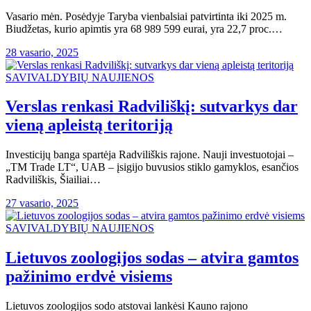
Vasario mėn. Posėdyje Taryba vienbalsiai patvirtinta iki 2025 m.
Biudžetas, kurio apimtis yra 68 989 599 eurai, yra 22,7 proc.…
28 vasario, 2025
SAVIVALDYBIŲ NAUJIENOS
Verslas renkasi Radviliškį: sutvarkys dar
vieną apleistą teritoriją
Investicijų banga spartėja Radviliškis rajone. Nauji investuotojai –
„TM Trade LT“, UAB – įsigijo buvusios stiklo gamyklos, esančios
Radviliškis, Šiailiai…
27 vasario, 2025
SAVIVALDYBIŲ NAUJIENOS
Lietuvos zoologijos sodas – atvira gamtos
pažinimo erdvė visiems
Lietuvos zoologijos sodo atstovai lankėsi Kauno rajono