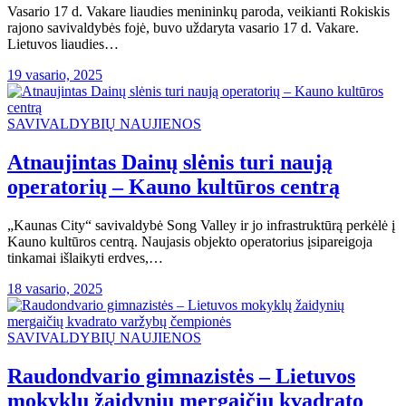
Vasario 17 d. Vakare liaudies menininkų paroda, veikianti Rokiskis
rajono savivaldybės fojė, buvo uždaryta vasario 17 d. Vakare.
Lietuvos liaudies…
19 vasario, 2025
SAVIVALDYBIŲ NAUJIENOS
Atnaujintas Dainų slėnis turi naują
operatorių – Kauno kultūros centrą
„Kaunas City“ savivaldybė Song Valley ir jo infrastruktūrą perkėlė į
Kauno kultūros centrą. Naujasis objekto operatorius įsipareigoja
tinkamai išlaikyti erdves,…
18 vasario, 2025
SAVIVALDYBIŲ NAUJIENOS
Raudondvario gimnazistės – Lietuvos
mokyklų žaidynių mergaičių kvadrato