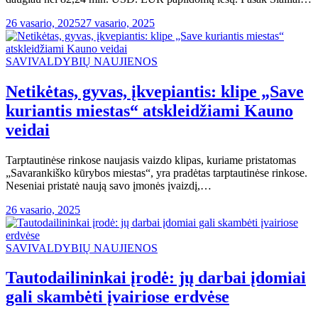
26 vasario, 2025
27 vasario, 2025
SAVIVALDYBIŲ NAUJIENOS
Netikėtas, gyvas, įkvepiantis: klipe „Save
kuriantis miestas“ atskleidžiami Kauno
veidai
Tarptautinėse rinkose naujasis vaizdo klipas, kuriame pristatomas
„Savarankiško kūrybos miestas“, yra pradėtas tarptautinėse rinkose.
Neseniai pristatė naują savo įmonės įvaizdį,…
26 vasario, 2025
SAVIVALDYBIŲ NAUJIENOS
Tautodailininkai įrodė: jų darbai įdomiai
gali skambėti įvairiose erdvėse