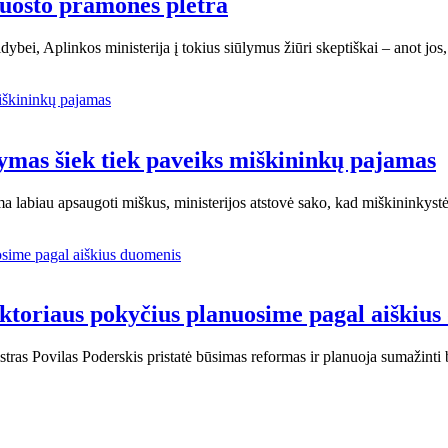
 uosto pramonės plėtra
ybei, Aplinkos ministerija į tokius siūlymus žiūri skeptiškai – anot jo
tymas šiek tiek paveiks miškininkų pajamas
ama labiau apsaugoti miškus, ministerijos atstovė sako, kad miškininkys
sektoriaus pokyčius planuosime pagal aiškiu
stras Povilas Poderskis pristatė būsimas reformas ir planuoja sumažinti 