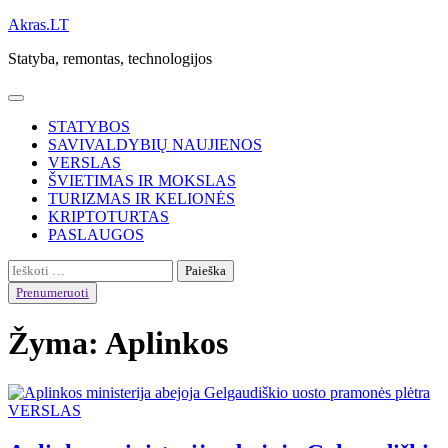
Skip
Akras.LT
to
Statyba, remontas, technologijos
content
STATYBOS
SAVIVALDYBIŲ NAUJIENOS
VERSLAS
ŠVIETIMAS IR MOKSLAS
TURIZMAS IR KELIONĖS
KRIPTOTURTAS
PASLAUGOS
Ieškoti:
Prenumeruoti
Žyma:
Aplinkos
VERSLAS