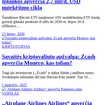
Įplaukos apverčia 2,7 mlrd. USD
nutekėjimo ciklą
Šiandienos Bitcoin ETF naujienose JAV neatidėliotinų ETF fondų
grynoji įplauka penkiose iš eilės iki 2026 m. liepos 20 d.
užfiksavo…
23 liepos, 2026
KRIPTOTURTAS
Savaitės kriptovaliutų apžvalga: Zcash
apverčia Monero, kas toliau?
Taigi jūs investavote į „Zcash“ ir dabar žiūrite į amžinus turtus.
Sveikiname lažinantis dėl kito Bitcoin Kita stotelė: Top 10…
1 lapkričio, 2025
VERSLAS
„Airplane Airlines Airlines“ apverčia