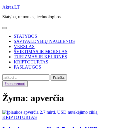
Skip
Akras.LT
to
Statyba, remontas, technologijos
content
STATYBOS
SAVIVALDYBIŲ NAUJIENOS
VERSLAS
ŠVIETIMAS IR MOKSLAS
TURIZMAS IR KELIONĖS
KRIPTOTURTAS
PASLAUGOS
Ieškoti:
Prenumeruoti
Žyma:
apverčia
KRIPTOTURTAS