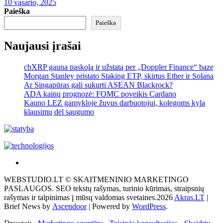
10 vasario, 2025
Paieška
Paieška
Naujausi įrašai
cbXRP gauna paskolą ir užstatą per „Doppler Finance“ bazę
Morgan Stanley pristato Staking ETP, skirtus Ether ir Solana
Ar Singapūras gali sukurti ASEAN Blackrock?
ADA kainų prognozė: FOMC poveikis Cardano
Kauno LEZ gamykloje žuvus darbuotojui, kolegoms kyla
klausimų dėl saugumo
Akras
–
WEBSTUDIO.LT © SKAITMENINIO MARKETINGO
tai
PASLAUGOS. SEO tekstų rašymas, turinio kūrimas, straipsnių
žemės
rašymas ir talpinimas į mūsų valdomas svetaines.2026
Akras.LT
|
ploto
Brief News by
Ascendoor
| Powered by
WordPress
.
matavimo
vienetas-