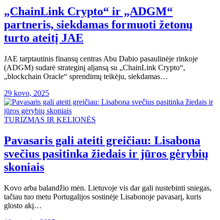
„ChainLink Crypto“ ir „ADGM“
partneris, siekdamas formuoti žetonų
turto ateitį JAE
JAE tarptautinis finansų centras Abu Dabio pasaulinėje rinkoje
(ADGM) sudarė strateginį aljansą su „ChainLink Crypto“,
„blockchain Oracle“ sprendimų teikėju, siekdamas…
29 kovo, 2025
TURIZMAS IR KELIONĖS
Pavasaris gali ateiti greičiau: Lisabona
svečius pasitinka žiedais ir jūros gėrybių
skoniais
Kovo arba balandžio mėn. Lietuvoje vis dar gali nustebinti sniegas,
tačiau tuo metu Portugalijos sostinėje Lisabonoje pavasarį, kuris
glosto akį…