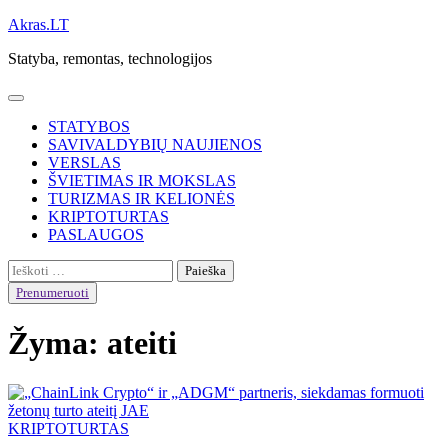
Skip
Akras.LT
to
Statyba, remontas, technologijos
content
STATYBOS
SAVIVALDYBIŲ NAUJIENOS
VERSLAS
ŠVIETIMAS IR MOKSLAS
TURIZMAS IR KELIONĖS
KRIPTOTURTAS
PASLAUGOS
Ieškoti:
Prenumeruoti
Žyma:
ateiti
KRIPTOTURTAS