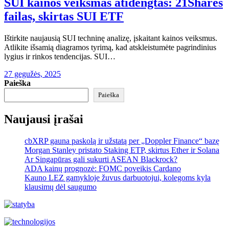
SUI kainos veiksmas atidengtas: 21Shares
failas, skirtas SUI ETF
Ištirkite naujausią SUI techninę analizę, įskaitant kainos veiksmus.
Atlikite išsamią diagramos tyrimą, kad atskleistumėte pagrindinius
lygius ir rinkos tendencijas. SUI…
27 gegužės, 2025
Paieška
Paieška
Naujausi įrašai
cbXRP gauna paskolą ir užstatą per „Doppler Finance“ bazę
Morgan Stanley pristato Staking ETP, skirtus Ether ir Solana
Ar Singapūras gali sukurti ASEAN Blackrock?
ADA kainų prognozė: FOMC poveikis Cardano
Kauno LEZ gamykloje žuvus darbuotojui, kolegoms kyla
klausimų dėl saugumo