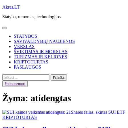
Skip
Akras.LT
to
Statyba, remontas, technologijos
content
STATYBOS
SAVIVALDYBIŲ NAUJIENOS
VERSLAS
ŠVIETIMAS IR MOKSLAS
TURIZMAS IR KELIONĖS
KRIPTOTURTAS
PASLAUGOS
Ieškoti:
Prenumeruoti
Žyma:
atidengtas
KRIPTOTURTAS