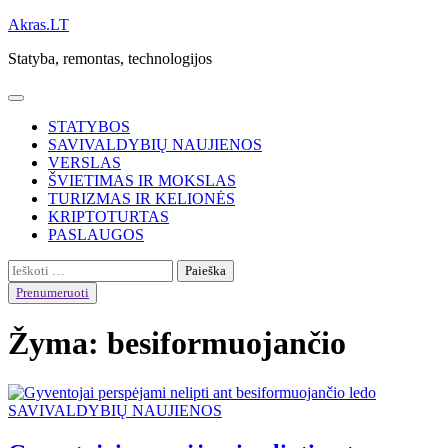
Skip
Akras.LT
to
Statyba, remontas, technologijos
content
STATYBOS
SAVIVALDYBIŲ NAUJIENOS
VERSLAS
ŠVIETIMAS IR MOKSLAS
TURIZMAS IR KELIONĖS
KRIPTOTURTAS
PASLAUGOS
Ieškoti:
Prenumeruoti
Žyma:
besiformuojančio
SAVIVALDYBIŲ NAUJIENOS