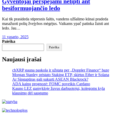
Gyventojai perspėjami nelipti ant
besiformuojančio ledo
Kai tik prasideda stipresnis šaltis, vandens užšalimo kūnai pradeda
masažuoti polių žvejybos mėgėjus. Vaikams ypač patinka žaisti ant
ledo. Jau…
11 vasario, 2025
Paieška
Paieška
Naujausi įrašai
cbXRP gauna paskolą ir užstatą per „Doppler Finance“ bazę
Morgan Stanley pristato Staking ETP, skirtus Ether ir Solana
Ar Singapūras gali sukurti ASEAN Blackrock?
ADA kainų prognozė: FOMC poveikis Cardano
Kauno LEZ gamykloje žuvus darbuotojui, kolegoms kyla
klausimų dėl saugumo