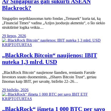
Ar Singapūras gali sukurti ASEAN
Blackrock?
Singapūro nepriklausomas turto fondas „Temasek“ kuria tai, ką
„Financial Times“ vadina „Azijos juoduoju akmeniu“, o šio siekio
struktūrinė logika veikia…
29 liepos, 2026
KRIPTOTURTAS
„BlackRock Bitcoin“ naujienos: IBIT
nuteka 1,3 mlrd. USD
„BlackRock Bitcoin“ naujienose šiandien, remiantis Farside
Investors srauto duomenimis, „iShares Bitcoin Trust“, geriau
žinomas kaip IBIT, per savaitę, birželio 22–26…
29 birželio, 2026
KRIPTOTURTAS
„BlackRock“ išmeta 1 000 BTC per savo