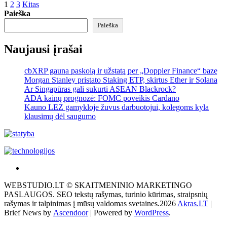
Įrašų
1
2
3
Kitas
Paieška
puslapiavimas
Paieška
Naujausi įrašai
cbXRP gauna paskolą ir užstatą per „Doppler Finance“ bazę
Morgan Stanley pristato Staking ETP, skirtus Ether ir Solana
Ar Singapūras gali sukurti ASEAN Blackrock?
ADA kainų prognozė: FOMC poveikis Cardano
Kauno LEZ gamykloje žuvus darbuotojui, kolegoms kyla
klausimų dėl saugumo
Akras
–
WEBSTUDIO.LT © SKAITMENINIO MARKETINGO
tai
PASLAUGOS. SEO tekstų rašymas, turinio kūrimas, straipsnių
žemės
rašymas ir talpinimas į mūsų valdomas svetaines.2026
Akras.LT
|
ploto
Brief News by
Ascendoor
| Powered by
WordPress
.
matavimo
vienetas-