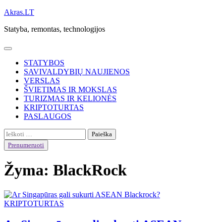
Skip
Akras.LT
to
Statyba, remontas, technologijos
content
STATYBOS
SAVIVALDYBIŲ NAUJIENOS
VERSLAS
ŠVIETIMAS IR MOKSLAS
TURIZMAS IR KELIONĖS
KRIPTOTURTAS
PASLAUGOS
Ieškoti:
Prenumeruoti
Žyma:
BlackRock
KRIPTOTURTAS