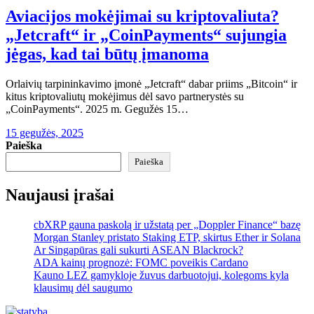
Aviacijos mokėjimai su kriptovaliuta?
„Jetcraft“ ir „CoinPayments“ sujungia
jėgas, kad tai būtų įmanoma
Orlaivių tarpininkavimo įmonė „Jetcraft“ dabar priims „Bitcoin“ ir
kitus kriptovaliutų mokėjimus dėl savo partnerystės su
„CoinPayments“. 2025 m. Gegužės 15…
15 gegužės, 2025
Paieška
Paieška
Naujausi įrašai
cbXRP gauna paskolą ir užstatą per „Doppler Finance“ bazę
Morgan Stanley pristato Staking ETP, skirtus Ether ir Solana
Ar Singapūras gali sukurti ASEAN Blackrock?
ADA kainų prognozė: FOMC poveikis Cardano
Kauno LEZ gamykloje žuvus darbuotojui, kolegoms kyla
klausimų dėl saugumo