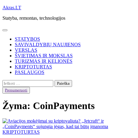
Skip
Akras.LT
to
Statyba, remontas, technologijos
content
STATYBOS
SAVIVALDYBIŲ NAUJIENOS
VERSLAS
ŠVIETIMAS IR MOKSLAS
TURIZMAS IR KELIONĖS
KRIPTOTURTAS
PASLAUGOS
Ieškoti:
Prenumeruoti
Žyma:
CoinPayments
KRIPTOTURTAS