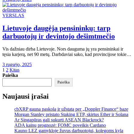
VERSLAS
Lietuvoje daugėja pensininkų: tarp
darbuotojų ir devintojo dešimtmečio
Vis dažniau dirba Lietuvoje. Nors dauguma jų yra pensininkai ir
tęsia karjerą, net 90 metų. Darbdaviai sako, kad provincijose tokie…
3 rugsėjo, 2025
Įrašų
1
2
Kitas
Paieška
puslapiavimas
Paieška
Naujausi įrašai
cbXRP gauna paskolą ir užstatą per „Doppler Finance“ bazę
Morgan Stanley pristato Staking ETP, skirtus Ether ir Solana
Ar Singapūras gali sukurti ASEAN Blackrock?
ADA kainų prognozė: FOMC poveikis Cardano
Kauno LEZ gamykloje žuvus darbuotojui, kolegoms kyla