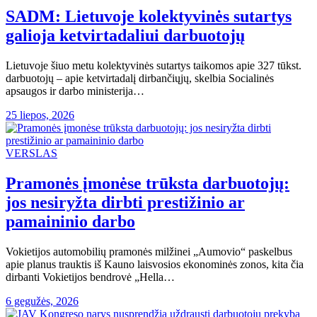
SADM: Lietuvoje kolektyvinės sutartys
galioja ketvirtadaliui darbuotojų
Lietuvoje šiuo metu kolektyvinės sutartys taikomos apie 327 tūkst.
darbuotojų – apie ketvirtadalį dirbančiųjų, skelbia Socialinės
apsaugos ir darbo ministerija…
25 liepos, 2026
VERSLAS
Pramonės įmonėse trūksta darbuotojų:
jos nesiryžta dirbti prestižinio ar
pamaininio darbo
Vokietijos automobilių pramonės milžinei „Aumovio“ paskelbus
apie planus trauktis iš Kauno laisvosios ekonominės zonos, kita čia
dirbanti Vokietijos bendrovė „Hella…
6 gegužės, 2026