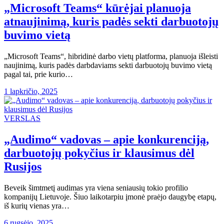
„Microsoft Teams“ kūrėjai planuoja
atnaujinimą, kuris padės sekti darbuotojų
buvimo vietą
„Microsoft Teams“, hibridinė darbo vietų platforma, planuoja išleisti
naujinimą, kuris padės darbdaviams sekti darbuotojų buvimo vietą
pagal tai, prie kurio…
1 lapkričio, 2025
VERSLAS
„Audimo“ vadovas – apie konkurenciją,
darbuotojų pokyčius ir klausimus dėl
Rusijos
Beveik šimtmetį audimas yra viena seniausių tokio profilio
kompanijų Lietuvoje. Šiuo laikotarpiu įmonė praėjo daugybę etapų,
iš kurių vienas yra…
6 rugsėjo, 2025