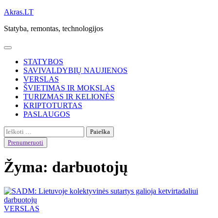
Skip
Akras.LT
to
Statyba, remontas, technologijos
content
STATYBOS
SAVIVALDYBIŲ NAUJIENOS
VERSLAS
ŠVIETIMAS IR MOKSLAS
TURIZMAS IR KELIONĖS
KRIPTOTURTAS
PASLAUGOS
Ieškoti:
Prenumeruoti
Žyma:
darbuotojų
VERSLAS