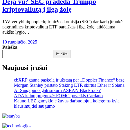
Deja vu? SEC pradeda Trumpo
kriptovaliutą į ilgą žolę
JAV vertybinių popierių ir biržos komisija (SEC) dar kartą įtraukė
pagrindines kriptovaliutų ETF paraiškas į ilgą žolę, atidėdama
aukšto lygio…
19 rugpjūčio, 2025
Paieška
Paieška
Naujausi įrašai
cbXRP gauna paskolą ir užstatą per „Doppler Finance“ bazę
Morgan Stanley pristato Staking ETP, skirtus Ether ir Solana
Ar Singapūras gali sukurti ASEAN Blackrock?
ADA kainų prognozė: FOMC poveikis Cardano
Kauno LEZ gamykloje žuvus darbuotojui, kolegoms kyla
klausimų dėl saugumo