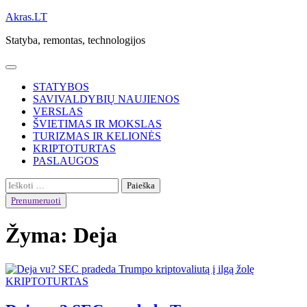
Skip
Akras.LT
to
Statyba, remontas, technologijos
content
STATYBOS
SAVIVALDYBIŲ NAUJIENOS
VERSLAS
ŠVIETIMAS IR MOKSLAS
TURIZMAS IR KELIONĖS
KRIPTOTURTAS
PASLAUGOS
Ieškoti:
Prenumeruoti
Žyma:
Deja
KRIPTOTURTAS