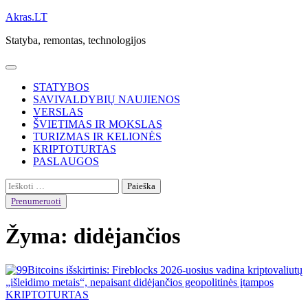
Skip
Akras.LT
to
Statyba, remontas, technologijos
content
STATYBOS
SAVIVALDYBIŲ NAUJIENOS
VERSLAS
ŠVIETIMAS IR MOKSLAS
TURIZMAS IR KELIONĖS
KRIPTOTURTAS
PASLAUGOS
Ieškoti:
Prenumeruoti
Žyma:
didėjančios
KRIPTOTURTAS