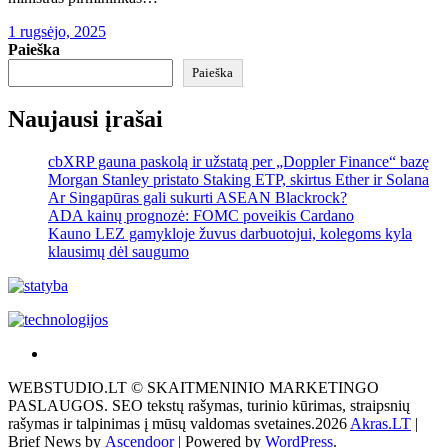
1 rugsėjo, 2025
Paieška
Paieška
Naujausi įrašai
cbXRP gauna paskolą ir užstatą per „Doppler Finance“ bazę
Morgan Stanley pristato Staking ETP, skirtus Ether ir Solana
Ar Singapūras gali sukurti ASEAN Blackrock?
ADA kainų prognozė: FOMC poveikis Cardano
Kauno LEZ gamykloje žuvus darbuotojui, kolegoms kyla
klausimų dėl saugumo
Akras
–
WEBSTUDIO.LT © SKAITMENINIO MARKETINGO
tai
PASLAUGOS. SEO tekstų rašymas, turinio kūrimas, straipsnių
žemės
rašymas ir talpinimas į mūsų valdomas svetaines.2026
Akras.LT
|
ploto
Brief News by
Ascendoor
| Powered by
WordPress
.
matavimo