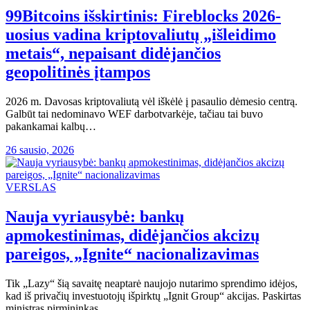
99Bitcoins išskirtinis: Fireblocks 2026-
uosius vadina kriptovaliutų „išleidimo
metais“, nepaisant didėjančios
geopolitinės įtampos
2026 m. Davosas kriptovaliutą vėl iškėlė į pasaulio dėmesio centrą.
Galbūt tai nedominavo WEF darbotvarkėje, tačiau tai buvo
pakankamai kalbų…
26 sausio, 2026
VERSLAS
Nauja vyriausybė: bankų
apmokestinimas, didėjančios akcizų
pareigos, „Ignite“ nacionalizavimas
Tik „Lazy“ šią savaitę neaptarė naujojo nutarimo sprendimo idėjos,
kad iš privačių investuotojų išpirktų „Ignit Group“ akcijas. Paskirtas
ministras pirmininkas…