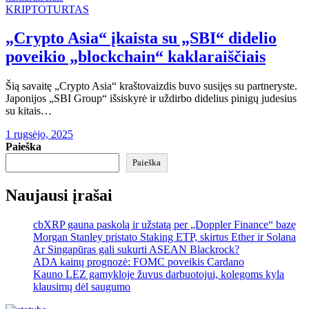
KRIPTOTURTAS
„Crypto Asia“ įkaista su „SBI“ didelio
poveikio „blockchain“ kaklaraiščiais
Šią savaitę „Crypto Asia“ kraštovaizdis buvo susijęs su partneryste.
Japonijos „SBI Group“ išsiskyrė ir uždirbo didelius pinigų judesius
su kitais…
1 rugsėjo, 2025
Paieška
Paieška
Naujausi įrašai
cbXRP gauna paskolą ir užstatą per „Doppler Finance“ bazę
Morgan Stanley pristato Staking ETP, skirtus Ether ir Solana
Ar Singapūras gali sukurti ASEAN Blackrock?
ADA kainų prognozė: FOMC poveikis Cardano
Kauno LEZ gamykloje žuvus darbuotojui, kolegoms kyla
klausimų dėl saugumo