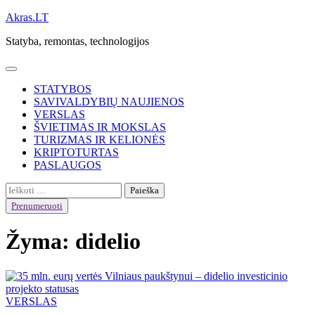
Skip
Akras.LT
to
Statyba, remontas, technologijos
content
STATYBOS
SAVIVALDYBIŲ NAUJIENOS
VERSLAS
ŠVIETIMAS IR MOKSLAS
TURIZMAS IR KELIONĖS
KRIPTOTURTAS
PASLAUGOS
Ieškoti:
Prenumeruoti
Žyma:
didelio
VERSLAS