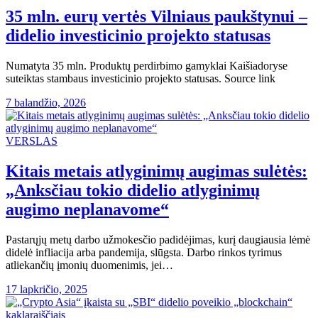
35 mln. eurų vertės Vilniaus paukštynui –
didelio investicinio projekto statusas
Numatyta 35 mln. Produktų perdirbimo gamyklai Kaišiadoryse
suteiktas stambaus investicinio projekto statusas. Source link
7 balandžio, 2026
VERSLAS
Kitais metais atlyginimų augimas sulėtės:
„Anksčiau tokio didelio atlyginimų
augimo neplanavome“
Pastarųjų metų darbo užmokesčio padidėjimas, kurį daugiausia lėmė
didelė infliacija arba pandemija, slūgsta. Darbo rinkos tyrimus
atliekančių įmonių duomenimis, jei…
17 lapkričio, 2025