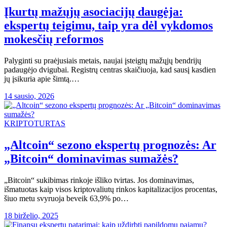
Įkurtų mažųjų asociacijų daugėja:
ekspertų teigimu, taip yra dėl vykdomos
mokesčių reformos
Palyginti su praėjusiais metais, naujai įsteigtų mažųjų bendrijų
padaugėjo dvigubai. Registrų centras skaičiuoja, kad sausį kasdien
jų įsikuria apie šimtą.…
14 sausio, 2026
KRIPTOTURTAS
„Altcoin“ sezono ekspertų prognozės: Ar
„Bitcoin“ dominavimas sumažės?
„Bitcoin“ sukibimas rinkoje išliko tvirtas. Jos dominavimas,
išmatuotas kaip visos kriptovaliutų rinkos kapitalizacijos procentas,
šiuo metu svyruoja beveik 63,9% po…
18 birželio, 2025