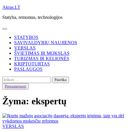
Skip
Akras.LT
to
Statyba, remontas, technologijos
content
STATYBOS
SAVIVALDYBIŲ NAUJIENOS
VERSLAS
ŠVIETIMAS IR MOKSLAS
TURIZMAS IR KELIONĖS
KRIPTOTURTAS
PASLAUGOS
Ieškoti:
Prenumeruoti
Žyma:
ekspertų
VERSLAS