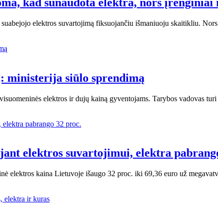
doma, kad sunaudota elektra, nors įrenginiai 
 suabejojo ​​elektros suvartojimą fiksuojančiu išmaniuoju skaitikliu. N
: ministerija siūlo sprendimą
ti visuomeninės elektros ir dujų kainą gyventojams. Tarybos vadovas tur
jant elektros suvartojimui, elektra pabrang
eninė elektros kaina Lietuvoje išaugo 32 proc. iki 69,36 euro už megav