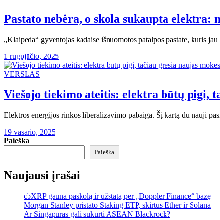
Pastato nebėra, o skola sukaupta elektra: n
„Klaipeda“ gyventojas kadaise išnuomotos patalpos pastate, kuris jau
1 rugpjūčio, 2025
VERSLAS
Viešojo tiekimo ateitis: elektra būtų pigi, 
Elektros energijos rinkos liberalizavimo pabaiga. Šį kartą du nauji pa
19 vasario, 2025
Paieška
Paieška
Naujausi įrašai
cbXRP gauna paskolą ir užstatą per „Doppler Finance“ bazę
Morgan Stanley pristato Staking ETP, skirtus Ether ir Solana
Ar Singapūras gali sukurti ASEAN Blackrock?