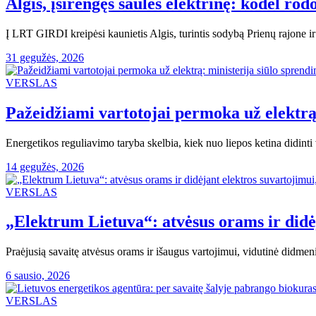
Algis, įsirengęs saulės elektrinę: kodėl ro
Į LRT GIRDI kreipėsi kaunietis Algis, turintis sodybą Prienų rajone ir
31 gegužės, 2026
VERSLAS
Pažeidžiami vartotojai permoka už elektrą
Energetikos reguliavimo taryba skelbia, kiek nuo liepos ketina didin
14 gegužės, 2026
VERSLAS
„Elektrum Lietuva“: atvėsus orams ir didė
Praėjusią savaitę atvėsus orams ir išaugus vartojimui, vidutinė didm
6 sausio, 2026
VERSLAS