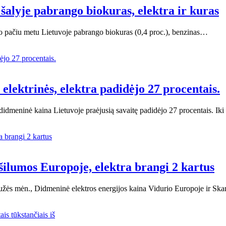
 šalyje pabrango biokuras, elektra ir kuras
Tuo pačiu metu Lietuvoje pabrango biokuras (0,4 proc.), benzinas…
lektrinės, elektra padidėjo 27 procentais.
 didmeninė kaina Lietuvoje praėjusią savaitę padidėjo 27 procentais. I
ilumos Europoje, elektra brangi 2 kartus
žės mėn., Didmeninė elektros energijos kaina Vidurio Europoje ir Ska