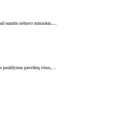
kad sutartis nebuvo nutraukta.…
enas pasiūlymas paveiktų visus,…