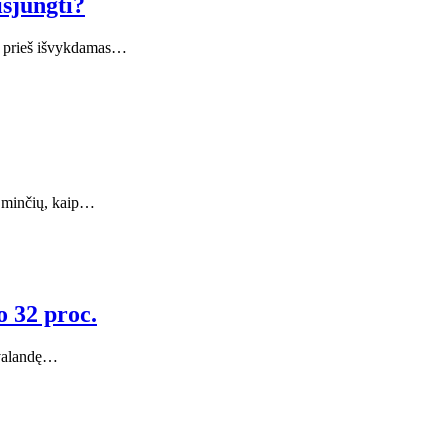
išjungti?
ors prieš išvykdamas…
i minčių, kaip…
o 32 proc.
atvalandę…