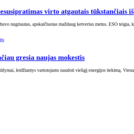
esusipratimas virto atgautais tūkstančiais iš
 buvo nugriautas, apskaičiuotas maždaug ketverius metus. ESO teigia, 
tačiau gresia naujas mokestis
siūlymai, leidžiantys vartotojams naudoti viešąjį energijos tiekimą. Vi