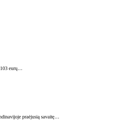
ki 103 eurų…
ndinavijoje praėjusią savaitę…