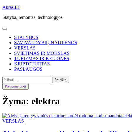
Skip
Akras.LT
to
Statyba, remontas, technologijos
content
STATYBOS
SAVIVALDYBIŲ NAUJIENOS
VERSLAS
ŠVIETIMAS IR MOKSLAS
TURIZMAS IR KELIONĖS
KRIPTOTURTAS
PASLAUGOS
Ieškoti:
Prenumeruoti
Žyma:
elektra
VERSLAS