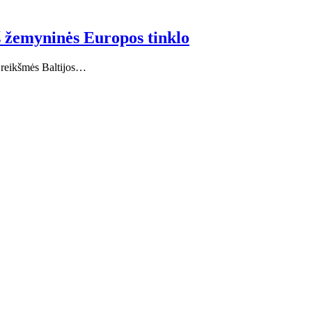
iš žemyninės Europos tinklo
s reikšmės Baltijos…