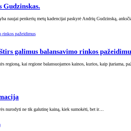
s Gudzinskas.
dyba naujai penkerių metų kadencijai paskyrė Andrių Gudzinską, anksč
 ištirs galimus balansavimo rinkos pažeidimu
vaitės regioną, kai regione balansuojamos kainos, kurios, kaip įtariama,
rmacija
urės nurodyti ne tik galutinę kainą, kiek sumokėti, bet ir…