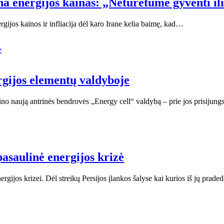
ina energijos kainas: „Neturėtume gyventi il
rgijos kainos ir infliacija dėl karo Irane kelia baimę, kad…
rgijos elementų valdyboje
no naują antrinės bendrovės „Energy cell“ valdybą – prie jos prisijun
asaulinė energijos krizė
gijos krizei. Dėl streikų Persijos įlankos šalyse kai kurios iš jų prad