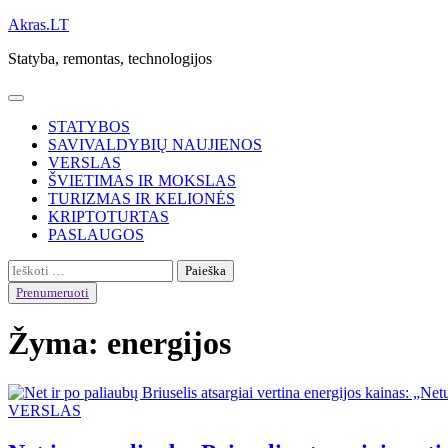
Skip
Akras.LT
to
Statyba, remontas, technologijos
content
STATYBOS
SAVIVALDYBIŲ NAUJIENOS
VERSLAS
ŠVIETIMAS IR MOKSLAS
TURIZMAS IR KELIONĖS
KRIPTOTURTAS
PASLAUGOS
Ieškoti:
Prenumeruoti
Žyma:
energijos
VERSLAS