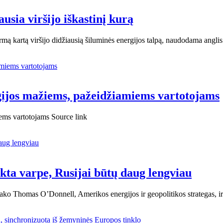
ausia viršijo iškastinį kurą
irmą kartą viršijo didžiausią šiluminės energijos talpą, naudodama angl
rgijos mažiems, pažeidžiamiems vartotojams
iems vartotojams Source link
ikta varpe, Rusijai būtų daug lengviau
, sako Thomas O’Donnell, Amerikos energijos ir geopolitikos strategas, 