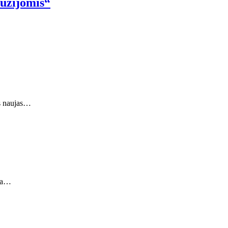
iuzijomis“
gs naujas…
eda…