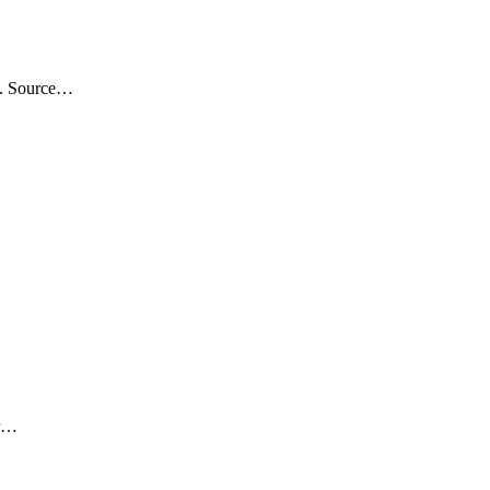
is. Source…
ir…