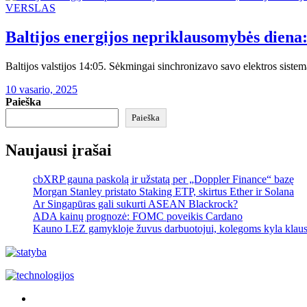
VERSLAS
Baltijos energijos nepriklausomybės diena:
Baltijos valstijos 14:05. Sėkmingai sinchronizavo savo elektros siste
10 vasario, 2025
Paieška
Paieška
Naujausi įrašai
cbXRP gauna paskolą ir užstatą per „Doppler Finance“ bazę
Morgan Stanley pristato Staking ETP, skirtus Ether ir Solana
Ar Singapūras gali sukurti ASEAN Blackrock?
ADA kainų prognozė: FOMC poveikis Cardano
Kauno LEZ gamykloje žuvus darbuotojui, kolegoms kyla klau
Akras