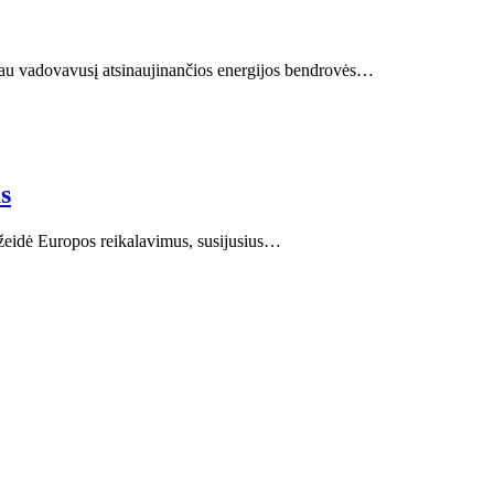
iau vadovavusį atsinaujinančios energijos bendrovės…
s
 pažeidė Europos reikalavimus, susijusius…