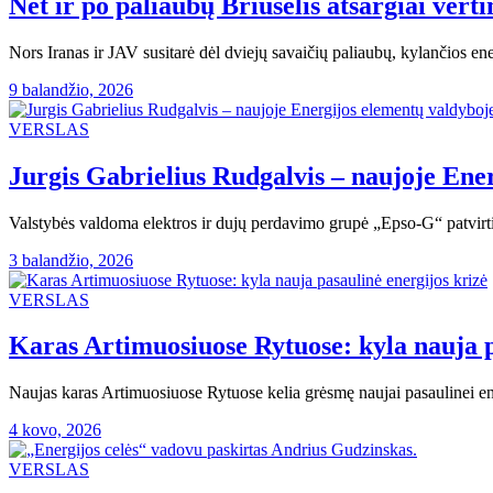
Net ir po paliaubų Briuselis atsargiai vert
Nors Iranas ir JAV susitarė dėl dviejų savaičių paliaubų, kylančios ene
9 balandžio, 2026
VERSLAS
Jurgis Gabrielius Rudgalvis – naujoje Ene
Valstybės valdoma elektros ir dujų perdavimo grupė „Epso-G“ patvirti
3 balandžio, 2026
VERSLAS
Karas Artimuosiuose Rytuose: kyla nauja p
Naujas karas Artimuosiuose Rytuose kelia grėsmę naujai pasaulinei ener
4 kovo, 2026
VERSLAS