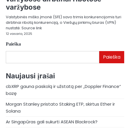
varžybose
Valstybinės miško įmonė (SFE) savo trimis konkurencijomis turi
dirbtinai ribotą konkurenciją, o Viešųjų pirkimų biuras (VPN)
nustatė. Source link
12 vasario, 2025
Paieška
Paieška
Naujausi įrašai
cbXRP gauna paskolą ir užstatą per „Doppler Finance“
bazę
Morgan Stanley pristato Staking ETP, skirtus Ether ir
Solana
Ar Singapūras gali sukurti ASEAN Blackrock?