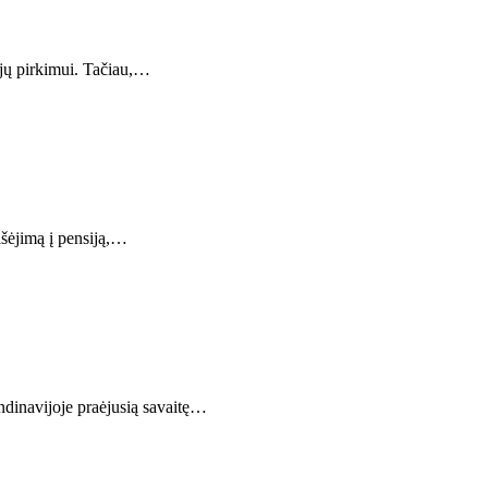
ujų pirkimui. Tačiau,…
šėjimą į pensiją,…
ndinavijoje praėjusią savaitę…