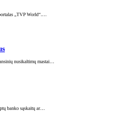
s portalas „TVP World“.…
us
nansinių nusikaltimų mastai…
aptų banko sąskaitų ar…