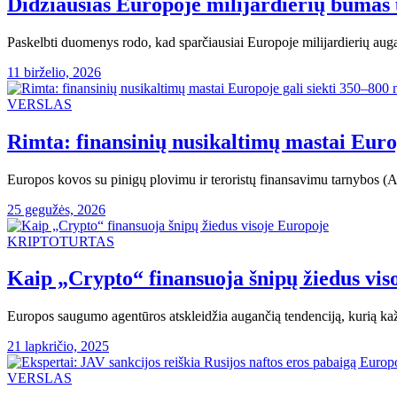
Didžiausias Europoje milijardierių bumas 
Paskelbti duomenys rodo, kad sparčiausiai Europoje milijardierių aug
11 birželio, 2026
VERSLAS
Rimta: finansinių nusikaltimų mastai Euro
Europos kovos su pinigų plovimu ir teroristų finansavimu tarnybos 
25 gegužės, 2026
KRIPTOTURTAS
Kaip „Crypto“ finansuoja šnipų žiedus vis
Europos saugumo agentūros atskleidžia augančią tendenciją, kurią kaž
21 lapkričio, 2025
VERSLAS