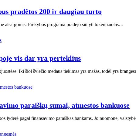
us pradėtos 200 ir daugiau turto
meme atsargomis. Prekybos programa pradėjo siūlyti tokenizuotas…
oje vis dar yra perteklius
juostėse. Iki šiol šviežio medaus tiekimas yra mažas, todėl yra brange
avimo paraiškų sumai, atmestos bankuose
pos lyderė pagal finansavimo paraiškas bankams. Jo nuomone, valstybė 