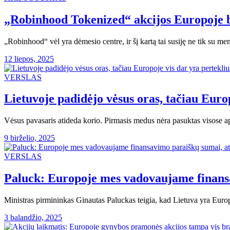
„Robinhood Tokenized“ akcijos Europoje b
„Robinhood“ vėl yra dėmesio centre, ir šį kartą tai susiję ne tik su 
12 liepos, 2025
VERSLAS
Lietuvoje padidėjo vėsus oras, tačiau Europ
Vėsus pavasaris atideda korio. Pirmasis medus nėra pasuktas visose ap
9 birželio, 2025
VERSLAS
Paluck: Europoje mes vadovaujame finans
Ministras pirmininkas Ginautas Paluckas teigia, kad Lietuva yra Euro
3 balandžio, 2025