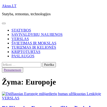
Skip
Akras.LT
to
Statyba, remontas, technologijos
content
STATYBOS
SAVIVALDYBIŲ NAUJIENOS
VERSLAS
ŠVIETIMAS IR MOKSLAS
TURIZMAS IR KELIONĖS
KRIPTOTURTAS
PASLAUGOS
Ieškoti:
Prenumeruoti
Žyma:
Europoje
VERSLAS