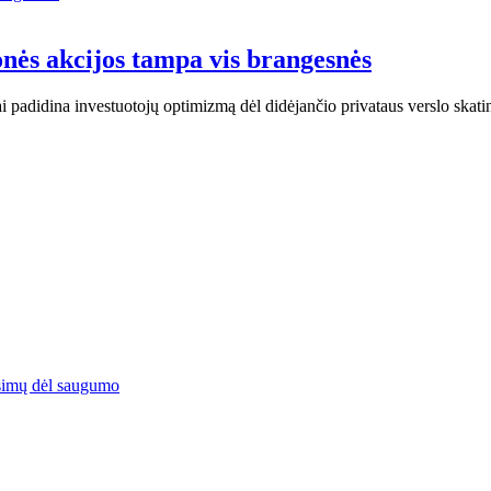
nės akcijos tampa vis brangesnės
o tai padidina investuotojų optimizmą dėl didėjančio privataus verslo sk
simų dėl saugumo