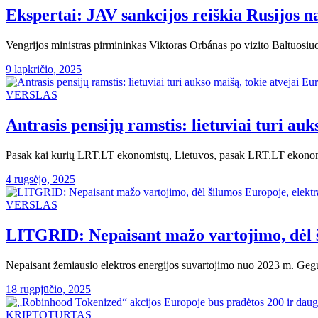
Ekspertai: JAV sankcijos reiškia Rusijos n
Vengrijos ministras pirmininkas Viktoras Orbánas po vizito Baltuosiu
9 lapkričio, 2025
VERSLAS
Antrasis pensijų ramstis: lietuviai turi auk
Pasak kai kurių LRT.LT ekonomistų, Lietuvos, pasak LRT.LT ekonomist
4 rugsėjo, 2025
VERSLAS
LITGRID: Nepaisant mažo vartojimo, dėl š
Nepaisant žemiausio elektros energijos suvartojimo nuo 2023 m. Gegu
18 rugpjūčio, 2025
KRIPTOTURTAS