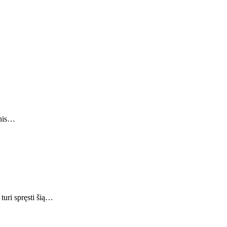
snis…
turi spręsti šią…