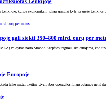
užfiksuotas Lenkijoje
a Lenkijoje, kurios ekonomika ir toliau sparčiai kyla, pranešė Lenkijo
poje gali siekti 350–800 mlrd. eurų per met
(AMLA) valdybos nario Simono Krėpštos teigimu, skaičiuojama, kad fi
oje Europoje
kada laikė mažai tikėtina: žvalgybos operacijos finansuojamos ne iš sl