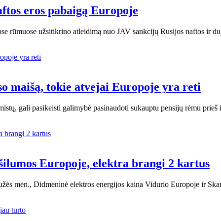
aftos eros pabaigą Europoje
ose rūmuose užsitikrino atleidimą nuo JAV sankcijų Rusijos naftos ir d
so maišą, tokie atvejai Europoje yra reti
ų, gali pasikeisti galimybė pasinaudoti sukauptu pensijų rėmu prieš i
ilumos Europoje, elektra brangi 2 kartus
žės mėn., Didmeninė elektros energijos kaina Vidurio Europoje ir Ska