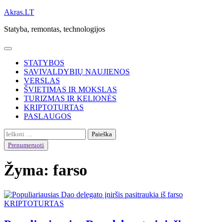
Skip
Akras.LT
to
Statyba, remontas, technologijos
content
STATYBOS
SAVIVALDYBIŲ NAUJIENOS
VERSLAS
ŠVIETIMAS IR MOKSLAS
TURIZMAS IR KELIONĖS
KRIPTOTURTAS
PASLAUGOS
Ieškoti:
Prenumeruoti
Žyma:
farso
KRIPTOTURTAS