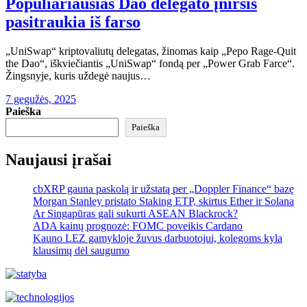
Populiariausias Dao delegato įniršis
pasitraukia iš farso
„UniSwap“ kriptovaliutų delegatas, žinomas kaip „Pepo Rage-Quit
the Dao“, iškviečiantis „UniSwap“ fondą per „Power Grab Farce“.
Žingsnyje, kuris uždegė naujus…
7 gegužės, 2025
Paieška
Paieška
Naujausi įrašai
cbXRP gauna paskolą ir užstatą per „Doppler Finance“ bazę
Morgan Stanley pristato Staking ETP, skirtus Ether ir Solana
Ar Singapūras gali sukurti ASEAN Blackrock?
ADA kainų prognozė: FOMC poveikis Cardano
Kauno LEZ gamykloje žuvus darbuotojui, kolegoms kyla
klausimų dėl saugumo