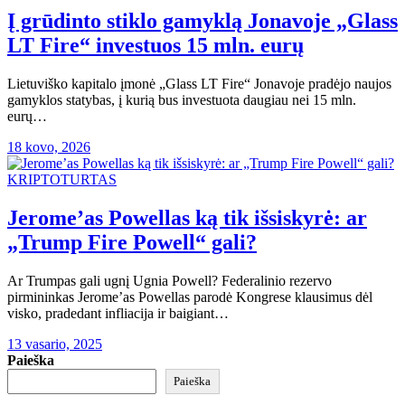
Į grūdinto stiklo gamyklą Jonavoje „Glass
LT Fire“ investuos 15 mln. eurų
Lietuviško kapitalo įmonė „Glass LT Fire“ Jonavoje pradėjo naujos
gamyklos statybas, į kurią bus investuota daugiau nei 15 mln.
eurų…
18 kovo, 2026
KRIPTOTURTAS
Jerome’as Powellas ką tik išsiskyrė: ar
„Trump Fire Powell“ gali?
Ar Trumpas gali ugnį Ugnia Powell? Federalinio rezervo
pirmininkas Jerome’as Powellas parodė Kongrese klausimus dėl
visko, pradedant infliacija ir baigiant…
13 vasario, 2025
Paieška
Paieška