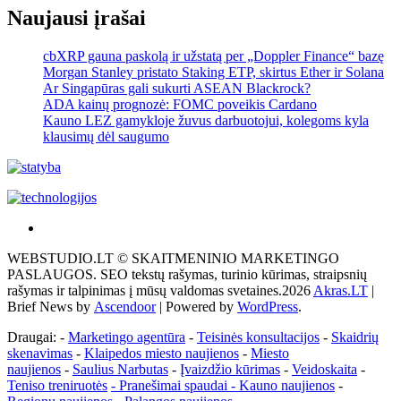
Naujausi įrašai
cbXRP gauna paskolą ir užstatą per „Doppler Finance“ bazę
Morgan Stanley pristato Staking ETP, skirtus Ether ir Solana
Ar Singapūras gali sukurti ASEAN Blackrock?
ADA kainų prognozė: FOMC poveikis Cardano
Kauno LEZ gamykloje žuvus darbuotojui, kolegoms kyla
klausimų dėl saugumo
Akras
–
WEBSTUDIO.LT © SKAITMENINIO MARKETINGO
tai
PASLAUGOS. SEO tekstų rašymas, turinio kūrimas, straipsnių
žemės
rašymas ir talpinimas į mūsų valdomas svetaines.2026
Akras.LT
|
ploto
Brief News by
Ascendoor
| Powered by
WordPress
.
matavimo
vienetas-
Draugai: -
Marketingo agentūra
-
Teisinės konsultacijos
-
Skaidrių
Pagrindinis
skenavimas
-
Klaipedos miesto naujienos
-
Miesto
naujienos
-
Saulius Narbutas
-
Įvaizdžio kūrimas
-
Veidoskaita
-
Teniso treniruotės
- Pranešimai spaudai -
Kauno naujienos
-