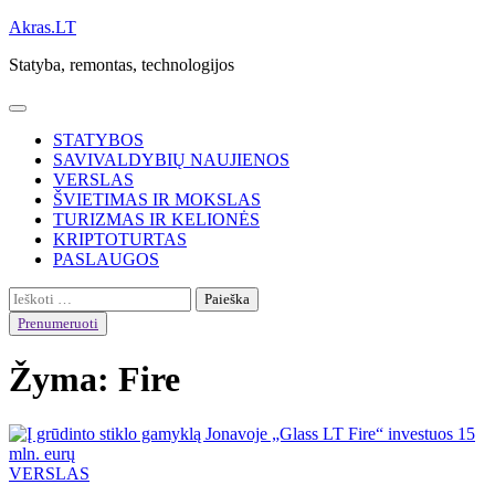
Skip
Akras.LT
to
Statyba, remontas, technologijos
content
STATYBOS
SAVIVALDYBIŲ NAUJIENOS
VERSLAS
ŠVIETIMAS IR MOKSLAS
TURIZMAS IR KELIONĖS
KRIPTOTURTAS
PASLAUGOS
Ieškoti:
Prenumeruoti
Žyma:
Fire
VERSLAS