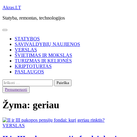
Skip
Akras.LT
to
Statyba, remontas, technologijos
content
STATYBOS
SAVIVALDYBIŲ NAUJIENOS
VERSLAS
ŠVIETIMAS IR MOKSLAS
TURIZMAS IR KELIONĖS
KRIPTOTURTAS
PASLAUGOS
Ieškoti:
Prenumeruoti
Žyma:
geriau
VERSLAS