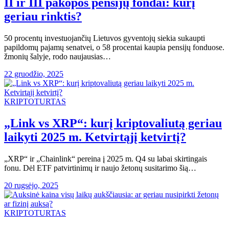
II ir III pakopos pensijų fondai: kurį
geriau rinktis?
50 procentų investuojančių Lietuvos gyventojų siekia sukaupti
papildomų pajamų senatvei, o 58 procentai kaupia pensijų fonduose.
žmonių šalyje, rodo naujausias…
22 gruodžio, 2025
KRIPTOTURTAS
„Link vs XRP“: kurį kriptovaliutą geriau
laikyti 2025 m. Ketvirtąjį ketvirtį?
„XRP“ ir „Chainlink“ pereina į 2025 m. Q4 su labai skirtingais
fonu. Dėl ETF patvirtinimų ir naujo žetonų susitarimo šią…
20 rugsėjo, 2025
KRIPTOTURTAS