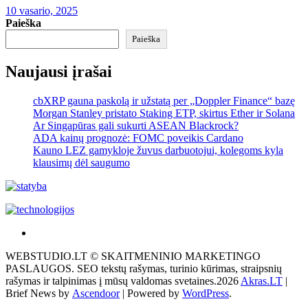
10 vasario, 2025
Paieška
Paieška
Naujausi įrašai
cbXRP gauna paskolą ir užstatą per „Doppler Finance“ bazę
Morgan Stanley pristato Staking ETP, skirtus Ether ir Solana
Ar Singapūras gali sukurti ASEAN Blackrock?
ADA kainų prognozė: FOMC poveikis Cardano
Kauno LEZ gamykloje žuvus darbuotojui, kolegoms kyla
klausimų dėl saugumo
Akras
–
WEBSTUDIO.LT © SKAITMENINIO MARKETINGO
tai
PASLAUGOS. SEO tekstų rašymas, turinio kūrimas, straipsnių
žemės
rašymas ir talpinimas į mūsų valdomas svetaines.2026
Akras.LT
|
ploto
Brief News by
Ascendoor
| Powered by
WordPress
.
matavimo
vienetas-