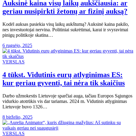
Auksinė kaina visų laikų aukščiausia: ar
geriau nusipirkti žetonų ar fizinį auksą?
Kodėl auksas pasiekia visų laikų aukštumą? Auksinė kaina pakilo,
nes investuotojai nervina. Politiniai sukrėtimai, karai ir svyravimai
pinigų politikoje skatina…
6 rugsėjo, 2025
VERSLAS
4 tūkst. Vidutinis eurų atlyginimas ES:
kur geriau gyventi, tai nėra tik skaičius
Darbo užmokestis Lietuvoje sparčiai auga, tačiau Europos Sąjungos
vidurkio atotrūkis vis dar tariamas. 2024 m. Vidutinis atlyginimas
Lietuvoje buvo 1326…
8 birželio, 2025
VERSLAS