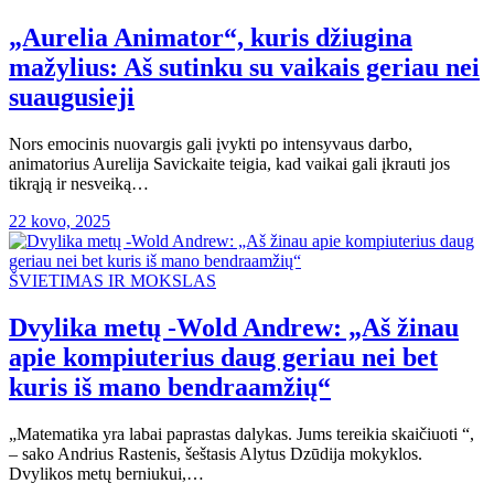
„Aurelia Animator“, kuris džiugina
mažylius: Aš sutinku su vaikais geriau nei
suaugusieji
Nors emocinis nuovargis gali įvykti po intensyvaus darbo,
animatorius Aurelija Savickaite teigia, kad vaikai gali įkrauti jos
tikrąją ir nesveiką…
22 kovo, 2025
ŠVIETIMAS IR MOKSLAS
Dvylika metų -Wold Andrew: „Aš žinau
apie kompiuterius daug geriau nei bet
kuris iš mano bendraamžių“
„Matematika yra labai paprastas dalykas. Jums tereikia skaičiuoti “,
– sako Andrius Rastenis, šeštasis Alytus Dzūdija mokyklos.
Dvylikos metų berniukui,…