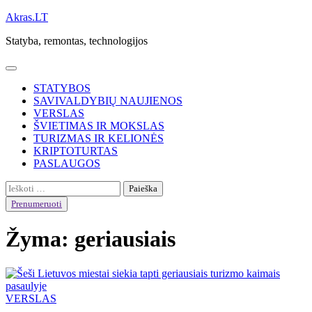
Skip
Akras.LT
to
Statyba, remontas, technologijos
content
STATYBOS
SAVIVALDYBIŲ NAUJIENOS
VERSLAS
ŠVIETIMAS IR MOKSLAS
TURIZMAS IR KELIONĖS
KRIPTOTURTAS
PASLAUGOS
Ieškoti:
Prenumeruoti
Žyma:
geriausiais
VERSLAS