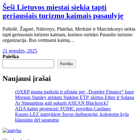
Šeši Lietuvos miestai siekia tapti
geriausiais turizmo kaimais pasaulyje
Palūsšė, Žagarė, Niūronys, Plateliai, Merkinė ir Marcinkonys siekia
tapti geriausiais turizmo kaimais, kuriuos surinko Pasaulio turizmo
organizacija. Bus vertinami kaimų…
21 gegužės, 2025
Paieška
Paieška
Naujausi įrašai
cbXRP gauna paskolą ir užstatą per „Doppler Finance“ bazę
Morgan Stanley pristato Staking ETP, skirtus Ether ir Solana
Ar Singapūras gali sukurti ASEAN Blackrock?
ADA kainų prognozė: FOMC poveikis Cardano
Kauno LEZ gamykloje žuvus darbuotojui, kolegoms kyla
klausimų dėl saugumo