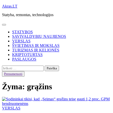
Skip
Akras.LT
to
Statyba, remontas, technologijos
content
STATYBOS
SAVIVALDYBIŲ NAUJIENOS
VERSLAS
ŠVIETIMAS IR MOKSLAS
TURIZMAS IR KELIONĖS
KRIPTOTURTAS
PASLAUGOS
Ieškoti:
Prenumeruoti
Žyma:
grąžins
VERSLAS