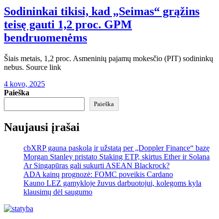
Sodininkai tikisi, kad „Seimas“ grąžins
teisę gauti 1,2 proc. GPM
bendruomenėms
Šiais metais, 1,2 proc. Asmeninių pajamų mokesčio (PIT) sodininkų
nebus. Source link
4 kovo, 2025
Paieška
Paieška
Naujausi įrašai
cbXRP gauna paskolą ir užstatą per „Doppler Finance“ bazę
Morgan Stanley pristato Staking ETP, skirtus Ether ir Solana
Ar Singapūras gali sukurti ASEAN Blackrock?
ADA kainų prognozė: FOMC poveikis Cardano
Kauno LEZ gamykloje žuvus darbuotojui, kolegoms kyla
klausimų dėl saugumo