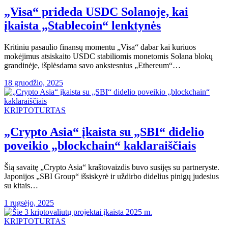
„Visa“ prideda USDC Solanoje, kai
įkaista „Stablecoin“ lenktynės
Kritiniu pasaulio finansų momentu „Visa“ dabar kai kuriuos
mokėjimus atsiskaito USDC stabiliomis monetomis Solana blokų
grandinėje, išplėsdama savo ankstesnius „Ethereum“…
18 gruodžio, 2025
KRIPTOTURTAS
„Crypto Asia“ įkaista su „SBI“ didelio
poveikio „blockchain“ kaklaraiščiais
Šią savaitę „Crypto Asia“ kraštovaizdis buvo susijęs su partneryste.
Japonijos „SBI Group“ išsiskyrė ir uždirbo didelius pinigų judesius
su kitais…
1 rugsėjo, 2025
KRIPTOTURTAS