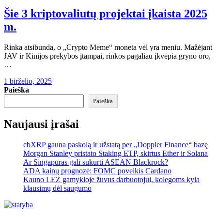
Šie 3 kriptovaliutų projektai įkaista 2025
m.
Rinka atsibunda, o „Crypto Meme“ moneta vėl yra meniu. Mažėjant
JAV ir Kinijos prekybos įtampai, rinkos pagaliau įkvėpia gryno oro,
…
1 birželio, 2025
Paieška
Paieška
Naujausi įrašai
cbXRP gauna paskolą ir užstatą per „Doppler Finance“ bazę
Morgan Stanley pristato Staking ETP, skirtus Ether ir Solana
Ar Singapūras gali sukurti ASEAN Blackrock?
ADA kainų prognozė: FOMC poveikis Cardano
Kauno LEZ gamykloje žuvus darbuotojui, kolegoms kyla
klausimų dėl saugumo