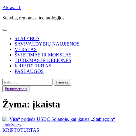
Skip
Akras.LT
to
Statyba, remontas, technologijos
content
STATYBOS
SAVIVALDYBIŲ NAUJIENOS
VERSLAS
ŠVIETIMAS IR MOKSLAS
TURIZMAS IR KELIONĖS
KRIPTOTURTAS
PASLAUGOS
Ieškoti:
Prenumeruoti
Žyma:
įkaista
KRIPTOTURTAS