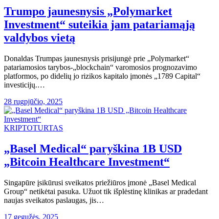
Trumpo jaunesnysis „Polymarket
Investment“ suteikia jam patariamąją
valdybos vietą
Donaldas Trumpas jaunesnysis prisijungė prie „Polymarket“
patariamosios tarybos-„blockchain“ varomosios prognozavimo
platformos, po didelių jo rizikos kapitalo įmonės „1789 Capital“
investicijų.…
28 rugpjūčio, 2025
KRIPTOTURTAS
„Basel Medical“ paryškina 1B USD
„Bitcoin Healthcare Investment“
Singapūre įsikūrusi sveikatos priežiūros įmonė „Basel Medical
Group“ netikėtai pasuka. Užuot tik išplėstinę klinikas ar pradedant
naujas sveikatos paslaugas, jis…
17 gegužės, 2025