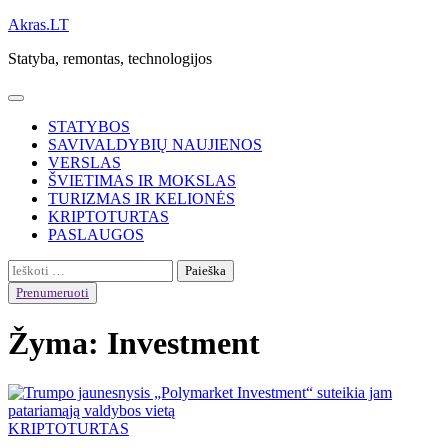
Skip
Akras.LT
to
Statyba, remontas, technologijos
content
STATYBOS
SAVIVALDYBIŲ NAUJIENOS
VERSLAS
ŠVIETIMAS IR MOKSLAS
TURIZMAS IR KELIONĖS
KRIPTOTURTAS
PASLAUGOS
Ieškoti:
Prenumeruoti
Žyma:
Investment
KRIPTOTURTAS