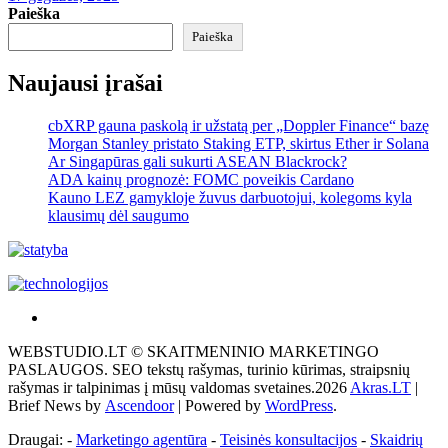
Paieška
Paieška
Naujausi įrašai
cbXRP gauna paskolą ir užstatą per „Doppler Finance“ bazę
Morgan Stanley pristato Staking ETP, skirtus Ether ir Solana
Ar Singapūras gali sukurti ASEAN Blackrock?
ADA kainų prognozė: FOMC poveikis Cardano
Kauno LEZ gamykloje žuvus darbuotojui, kolegoms kyla
klausimų dėl saugumo
Akras
–
WEBSTUDIO.LT © SKAITMENINIO MARKETINGO
tai
PASLAUGOS. SEO tekstų rašymas, turinio kūrimas, straipsnių
žemės
rašymas ir talpinimas į mūsų valdomas svetaines.2026
Akras.LT
|
ploto
Brief News by
Ascendoor
| Powered by
WordPress
.
matavimo
vienetas-
Draugai: -
Marketingo agentūra
-
Teisinės konsultacijos
-
Skaidrių
Pagrindinis