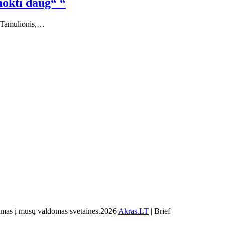
mokti daug“ “
s Tamulionis,…
s į mūsų valdomas svetaines.2026
Akras.LT
| Brief