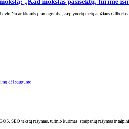
 mokslą: „Kad mokslas pasisektų, turime iš
ti dviračiu ar kitomis pramogomis“, -septynerių metų amžiaus Gilberta
simų dėl saugumo
tų rašymas, turinio kūrimas, straipsnių rašymas ir talpinima