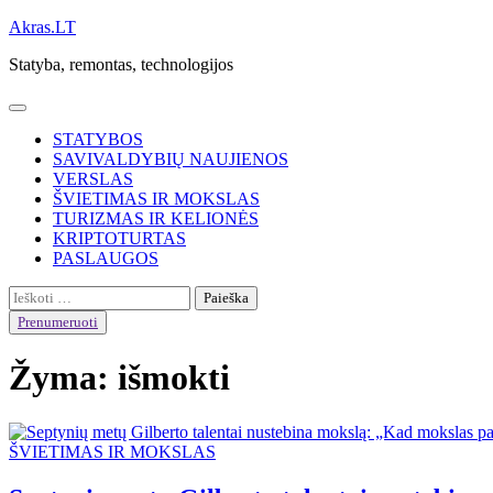
Skip
Akras.LT
to
Statyba, remontas, technologijos
content
STATYBOS
SAVIVALDYBIŲ NAUJIENOS
VERSLAS
ŠVIETIMAS IR MOKSLAS
TURIZMAS IR KELIONĖS
KRIPTOTURTAS
PASLAUGOS
Ieškoti:
Prenumeruoti
Žyma:
išmokti
ŠVIETIMAS IR MOKSLAS