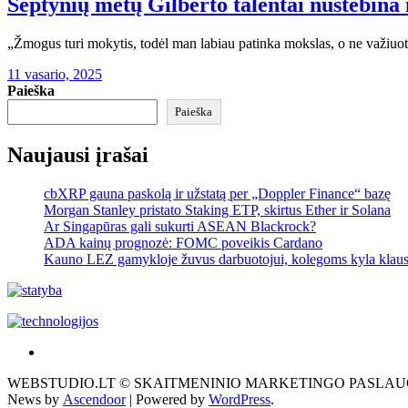
Septynių metų Gilberto talentai nustebina
„Žmogus turi mokytis, todėl man labiau patinka mokslas, o ne važiuo
11 vasario, 2025
Paieška
Paieška
Naujausi įrašai
cbXRP gauna paskolą ir užstatą per „Doppler Finance“ bazę
Morgan Stanley pristato Staking ETP, skirtus Ether ir Solana
Ar Singapūras gali sukurti ASEAN Blackrock?
ADA kainų prognozė: FOMC poveikis Cardano
Kauno LEZ gamykloje žuvus darbuotojui, kolegoms kyla klau
Akras
–
WEBSTUDIO.LT © SKAITMENINIO MARKETINGO PASLAUGOS. SEO teks
tai
News by
Ascendoor
| Powered by
WordPress
.
žemės