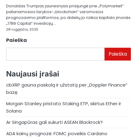
Donaldas Trumpas jaunesnysis prisijungė prie „Polymarket“
patariamosios tarybos-„blockchain“ varomosios
prognozavimo platformos, po didelių jo rizikos kapitalo įmonės
„1789 Capital“ investicijų.…
28 rugpjūčio, 2025
Paieška
Paieška
Naujausi įrašai
cbXRP gauna paskolą ir užstatą per „Doppler Finance“
bazę
Morgan Stanley pristato Staking ETP, skirtus Ether ir
Solana
Ar Singapūras gali sukurti ASEAN Blackrock?
ADA kainų prognozė: FOMC poveikis Cardano