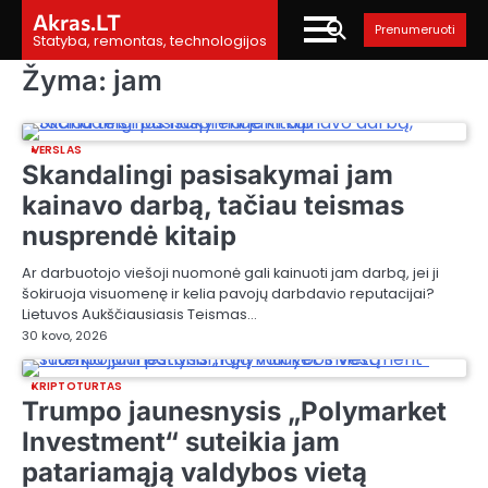
Skip
Akras.LT
Prenumeruoti
to
Statyba, remontas, technologijos
content
Žyma:
jam
VERSLAS
Skandalingi pasisakymai jam
kainavo darbą, tačiau teismas
nusprendė kitaip
Ar darbuotojo viešoji nuomonė gali kainuoti jam darbą, jei ji
šokiruoja visuomenę ir kelia pavojų darbdavio reputacijai?
Lietuvos Aukščiausiasis Teismas…
30 kovo, 2026
KRIPTOTURTAS
Trumpo jaunesnysis „Polymarket
Investment“ suteikia jam
patariamąją valdybos vietą