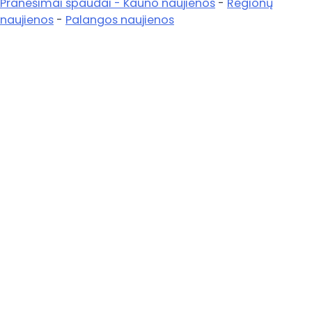
Pranešimai spaudai -
Kauno naujienos
-
Regionų
naujienos
-
Palangos naujienos