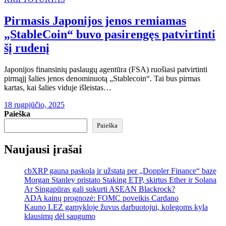
Pirmasis Japonijos jenos remiamas
„StableCoin“ buvo pasirengęs patvirtinti
šį rudenį
Japonijos finansinių paslaugų agentūra (FSA) ruošiasi patvirtinti
pirmąjį šalies jenos denominuotą „Stablecoin“. Tai bus pirmas
kartas, kai šalies viduje išleistas…
18 rugpjūčio, 2025
Paieška
Paieška
Naujausi įrašai
cbXRP gauna paskolą ir užstatą per „Doppler Finance“ bazę
Morgan Stanley pristato Staking ETP, skirtus Ether ir Solana
Ar Singapūras gali sukurti ASEAN Blackrock?
ADA kainų prognozė: FOMC poveikis Cardano
Kauno LEZ gamykloje žuvus darbuotojui, kolegoms kyla
klausimų dėl saugumo