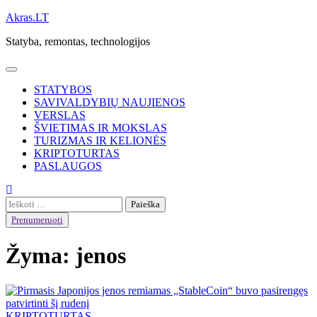
Skip
Akras.LT
to
Statyba, remontas, technologijos
content
STATYBOS
SAVIVALDYBIŲ NAUJIENOS
VERSLAS
ŠVIETIMAS IR MOKSLAS
TURIZMAS IR KELIONĖS
KRIPTOTURTAS
PASLAUGOS
Ieškoti:
Prenumeruoti
Žyma:
jenos
KRIPTOTURTAS