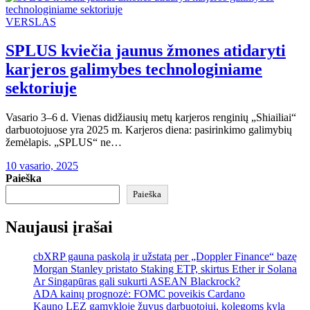
VERSLAS
SPLUS kviečia jaunus žmones atidaryti
karjeros galimybes technologiniame
sektoriuje
Vasario 3–6 d. Vienas didžiausių metų karjeros renginių „Shiailiai“
darbuotojuose yra 2025 m. Karjeros diena: pasirinkimo galimybių
žemėlapis. „SPLUS“ ne…
10 vasario, 2025
Paieška
Paieška
Naujausi įrašai
cbXRP gauna paskolą ir užstatą per „Doppler Finance“ bazę
Morgan Stanley pristato Staking ETP, skirtus Ether ir Solana
Ar Singapūras gali sukurti ASEAN Blackrock?
ADA kainų prognozė: FOMC poveikis Cardano
Kauno LEZ gamykloje žuvus darbuotojui, kolegoms kyla