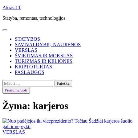
Skip
Akras.LT
to
Statyba, remontas, technologijos
content
STATYBOS
SAVIVALDYBIŲ NAUJIENOS
VERSLAS
ŠVIETIMAS IR MOKSLAS
TURIZMAS IR KELIONĖS
KRIPTOTURTAS
PASLAUGOS
Ieškoti:
Prenumeruoti
Žyma:
karjeros
VERSLAS