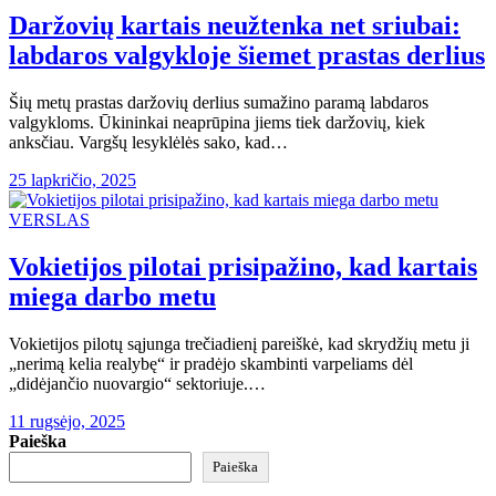
Daržovių kartais neužtenka net sriubai:
labdaros valgykloje šiemet prastas derlius
Šių metų prastas daržovių derlius sumažino paramą labdaros
valgykloms. Ūkininkai neaprūpina jiems tiek daržovių, kiek
anksčiau. Vargšų lesyklėlės sako, kad…
25 lapkričio, 2025
VERSLAS
Vokietijos pilotai prisipažino, kad kartais
miega darbo metu
Vokietijos pilotų sąjunga trečiadienį pareiškė, kad skrydžių metu ji
„nerimą kelia realybę“ ir pradėjo skambinti varpeliams dėl
„didėjančio nuovargio“ sektoriuje.…
11 rugsėjo, 2025
Paieška
Paieška