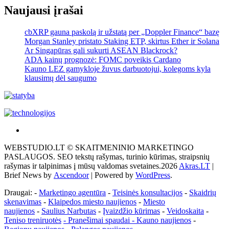
Naujausi įrašai
cbXRP gauna paskolą ir užstatą per „Doppler Finance“ bazę
Morgan Stanley pristato Staking ETP, skirtus Ether ir Solana
Ar Singapūras gali sukurti ASEAN Blackrock?
ADA kainų prognozė: FOMC poveikis Cardano
Kauno LEZ gamykloje žuvus darbuotojui, kolegoms kyla
klausimų dėl saugumo
Akras
–
WEBSTUDIO.LT © SKAITMENINIO MARKETINGO
tai
PASLAUGOS. SEO tekstų rašymas, turinio kūrimas, straipsnių
žemės
rašymas ir talpinimas į mūsų valdomas svetaines.2026
Akras.LT
|
ploto
Brief News by
Ascendoor
| Powered by
WordPress
.
matavimo
vienetas-
Draugai: -
Marketingo agentūra
-
Teisinės konsultacijos
-
Skaidrių
Pagrindinis
skenavimas
-
Klaipedos miesto naujienos
-
Miesto
naujienos
-
Saulius Narbutas
-
Įvaizdžio kūrimas
-
Veidoskaita
-
Teniso treniruotės
- Pranešimai spaudai -
Kauno naujienos
-