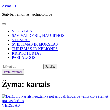
Skip
Akras.LT
to
Statyba, remontas, technologijos
content
STATYBOS
SAVIVALDYBIŲ NAUJIENOS
VERSLAS
ŠVIETIMAS IR MOKSLAS
TURIZMAS IR KELIONĖS
KRIPTOTURTAS
PASLAUGOS
Ieškoti:
Prenumeruoti
Žyma:
kartais
VERSLAS