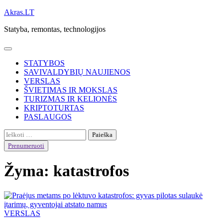
Skip
Akras.LT
to
Statyba, remontas, technologijos
content
STATYBOS
SAVIVALDYBIŲ NAUJIENOS
VERSLAS
ŠVIETIMAS IR MOKSLAS
TURIZMAS IR KELIONĖS
KRIPTOTURTAS
PASLAUGOS
Ieškoti:
Prenumeruoti
Žyma:
katastrofos
VERSLAS