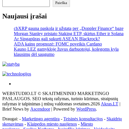
Paieška
Naujausi įrašai
cbXRP gauna paskolą ir užstatą per „Doppler Finance“ bazę
Morgan Stanley pristato Staking ETP, skirtus Ether ir Solana
Ar Singapūras gali sukurti ASEAN Blackrock?
ADA kainų prognozė: FOMC poveikis Cardano
Kauno LEZ gamykloje žuvus darbuotojui, kolegoms kyla
klausimų dėl saugumo
Akras
–
WEBSTUDIO.LT © SKAITMENINIO MARKETINGO
tai
PASLAUGOS. SEO tekstų rašymas, turinio kūrimas, straipsnių
žemės
rašymas ir talpinimas į mūsų valdomas svetaines.2026
Akras.LT
|
ploto
Brief News by
Ascendoor
| Powered by
WordPress
.
matavimo
vienetas-
Draugai: -
Marketingo agentūra
-
Teisinės konsultacijos
-
Skaidrių
Pagrindinis
skenavimas
-
Klaipedos miesto naujienos
-
Miesto