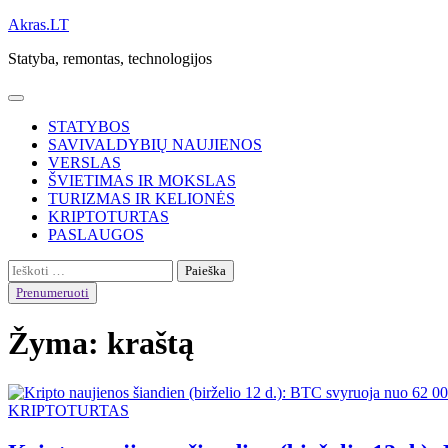
Skip
Akras.LT
to
Statyba, remontas, technologijos
content
STATYBOS
SAVIVALDYBIŲ NAUJIENOS
VERSLAS
ŠVIETIMAS IR MOKSLAS
TURIZMAS IR KELIONĖS
KRIPTOTURTAS
PASLAUGOS
Ieškoti:
Prenumeruoti
Žyma:
kraštą
KRIPTOTURTAS