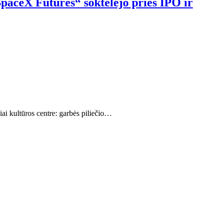
SpaceX Futures“ šoktelėjo prieš IPO ir
ai kultūros centre: garbės piliečio…