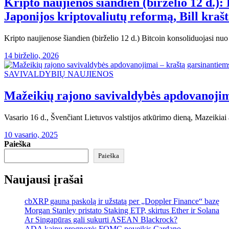
Kripto naujienos šiandien (birželio 12 d.)
Japonijos kriptovaliutų reformą, Bill kraš
Kripto naujienose šiandien (birželio 12 d.) Bitcoin konsoliduojasi 
14 birželio, 2026
SAVIVALDYBIŲ NAUJIENOS
Mažeikių rajono savivaldybės apdovanoji
Vasario 16 d., Švenčiant Lietuvos valstijos atkūrimo dieną, Mazeikiai
10 vasario, 2025
Paieška
Paieška
Naujausi įrašai
cbXRP gauna paskolą ir užstatą per „Doppler Finance“ bazę
Morgan Stanley pristato Staking ETP, skirtus Ether ir Solana
Ar Singapūras gali sukurti ASEAN Blackrock?
ADA kainų prognozė: FOMC poveikis Cardano