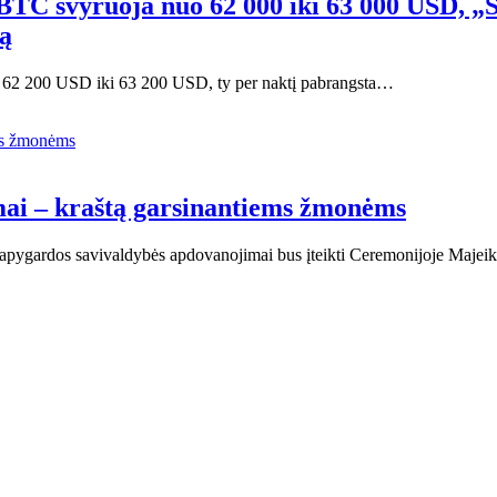
: BTC svyruoja nuo 62 000 iki 63 000 USD, „
tą
nuo 62 200 USD iki 63 200 USD, ty per naktį pabrangsta…
mai – kraštą garsinantiems žmonėms
 apygardos savivaldybės apdovanojimai bus įteikti Ceremonijoje Majeiki