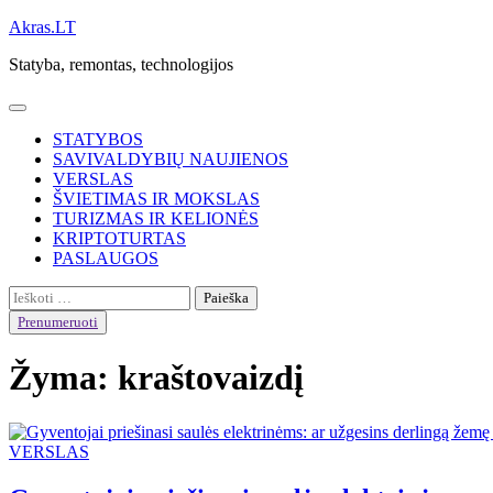
Skip
Akras.LT
to
Statyba, remontas, technologijos
content
STATYBOS
SAVIVALDYBIŲ NAUJIENOS
VERSLAS
ŠVIETIMAS IR MOKSLAS
TURIZMAS IR KELIONĖS
KRIPTOTURTAS
PASLAUGOS
Ieškoti:
Prenumeruoti
Žyma:
kraštovaizdį
VERSLAS