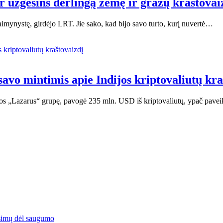
ar užgesins derlingą žemę ir gražų kraštovai
kaimynystę, girdėjo LRT. Jie sako, kad bijo savo turto, kurį nuvertė…
savo mintimis apie Indijos kriptovaliutų kra
jos „Lazarus“ grupę, pavogė 235 mln. USD iš kriptovaliutų, ypač pavei
simų dėl saugumo