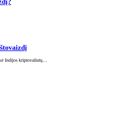
zdį?
štovaizdį
kė Indijos kriptovaliutų…