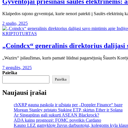
Gyventojai priešinasi saulės elektrinėms: 
Klaipedos rajono gyventojai, kurie nenori patekti į Saulės elektrinių 
2 spalio, 2025
KRIPTOTURTAS
„Coindcx“ generalinis direktorius dalijasi 
„Wazirx“ įsilaužimas, kuris pamatė liūdnai pagarsėjusią Šiaurės Korė
7 gegužės, 2025
Paieška
Paieška
Naujausi įrašai
cbXRP gauna paskolą ir užstatą per „Doppler Finance“ bazę
Morgan Stanley pristato Staking ETP, skirtus Ether ir Solana
Ar Singapūras gali sukurti ASEAN Blackrock?
ADA kainų prognozė: FOMC poveikis Cardano
Kauno LEZ gamykloje žuvus darbuotojui, kolegoms kyla klau