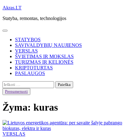
Skip
Akras.LT
to
Statyba, remontas, technologijos
content
STATYBOS
SAVIVALDYBIŲ NAUJIENOS
VERSLAS
ŠVIETIMAS IR MOKSLAS
TURIZMAS IR KELIONĖS
KRIPTOTURTAS
PASLAUGOS
Ieškoti:
Prenumeruoti
Žyma:
kuras
VERSLAS