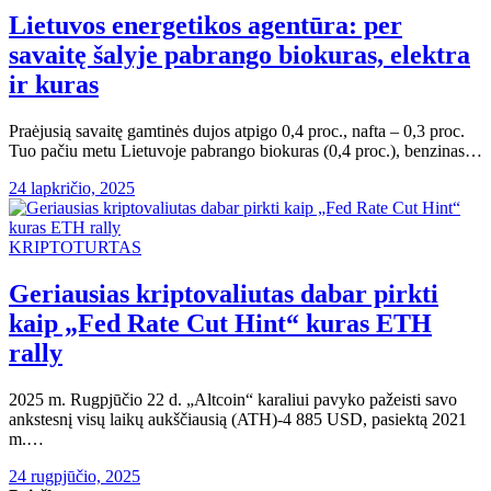
Lietuvos energetikos agentūra: per
savaitę šalyje pabrango biokuras, elektra
ir kuras
Praėjusią savaitę gamtinės dujos atpigo 0,4 proc., nafta – 0,3 proc.
Tuo pačiu metu Lietuvoje pabrango biokuras (0,4 proc.), benzinas…
24 lapkričio, 2025
KRIPTOTURTAS
Geriausias kriptovaliutas dabar pirkti
kaip „Fed Rate Cut Hint“ kuras ETH
rally
2025 m. Rugpjūčio 22 d. „Altcoin“ karaliui pavyko pažeisti savo
ankstesnį visų laikų aukščiausią (ATH)-4 885 USD, pasiektą 2021
m.…
24 rugpjūčio, 2025