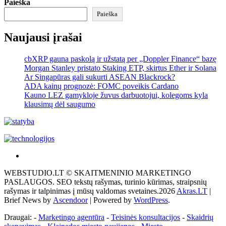
Paieška
Paieška
Naujausi įrašai
cbXRP gauna paskolą ir užstatą per „Doppler Finance“ bazę
Morgan Stanley pristato Staking ETP, skirtus Ether ir Solana
Ar Singapūras gali sukurti ASEAN Blackrock?
ADA kainų prognozė: FOMC poveikis Cardano
Kauno LEZ gamykloje žuvus darbuotojui, kolegoms kyla
klausimų dėl saugumo
Akras
–
WEBSTUDIO.LT © SKAITMENINIO MARKETINGO
tai
PASLAUGOS. SEO tekstų rašymas, turinio kūrimas, straipsnių
žemės
rašymas ir talpinimas į mūsų valdomas svetaines.2026
Akras.LT
|
ploto
Brief News by
Ascendoor
| Powered by
WordPress
.
matavimo
vienetas-
Draugai: -
Marketingo agentūra
-
Teisinės konsultacijos
-
Skaidrių
Pagrindinis