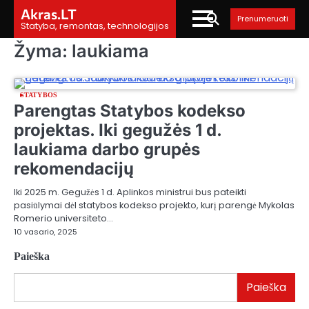
Skip
Akras.LT
Prenumeruoti
to
Statyba, remontas, technologijos
content
Žyma:
laukiama
STATYBOS
Parengtas Statybos kodekso
projektas. Iki gegužės 1 d.
laukiama darbo grupės
rekomendacijų
Iki 2025 m. Gegužės 1 d. Aplinkos ministrui bus pateikti
pasiūlymai dėl statybos kodekso projekto, kurį parengė Mykolas
Romerio universiteto…
10 vasario, 2025
Paieška
Paieška