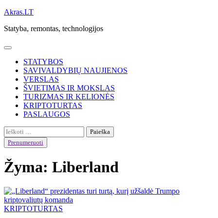
Skip
Akras.LT
to
Statyba, remontas, technologijos
content
STATYBOS
SAVIVALDYBIŲ NAUJIENOS
VERSLAS
ŠVIETIMAS IR MOKSLAS
TURIZMAS IR KELIONĖS
KRIPTOTURTAS
PASLAUGOS
Ieškoti:
Prenumeruoti
Žyma:
Liberland
KRIPTOTURTAS