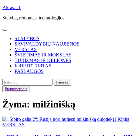
Skip
Akras.LT
to
Statyba, remontas, technologijos
content
STATYBOS
SAVIVALDYBIŲ NAUJIENOS
VERSLAS
ŠVIETIMAS IR MOKSLAS
TURIZMAS IR KELIONĖS
KRIPTOTURTAS
PASLAUGOS
Ieškoti:
Prenumeruoti
Žyma:
milžinišką
VERSLAS