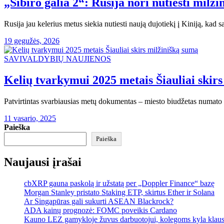
„Sibiro galia 2“: Rusija nori nutiesti milži
Rusija jau kelerius metus siekia nutiesti naują dujotiekį į Kiniją, kad
19 gegužės, 2026
SAVIVALDYBIŲ NAUJIENOS
Kelių tvarkymui 2025 metais Šiauliai skir
Patvirtintas svarbiausias metų dokumentas – miesto biudžetas numato rek
11 vasario, 2025
Paieška
Paieška
Naujausi įrašai
cbXRP gauna paskolą ir užstatą per „Doppler Finance“ bazę
Morgan Stanley pristato Staking ETP, skirtus Ether ir Solana
Ar Singapūras gali sukurti ASEAN Blackrock?
ADA kainų prognozė: FOMC poveikis Cardano
Kauno LEZ gamykloje žuvus darbuotojui, kolegoms kyla klau