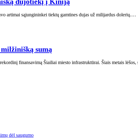
nišką dujotiekį į Kiniją
 savo artimai sąjungininkei tiektų gamtines dujas už milijardus dolerių.…
s milžinišką sumą
ordinį finansavimą Šiailiai miesto infrastruktūrai. Šiais metais lėšos, 
simų dėl saugumo