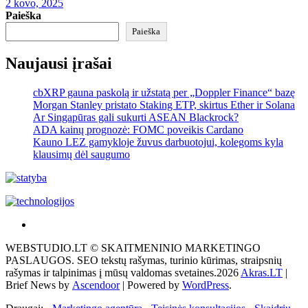
2 kovo, 2025
Paieška
Paieška
Naujausi įrašai
cbXRP gauna paskolą ir užstatą per „Doppler Finance“ bazę
Morgan Stanley pristato Staking ETP, skirtus Ether ir Solana
Ar Singapūras gali sukurti ASEAN Blackrock?
ADA kainų prognozė: FOMC poveikis Cardano
Kauno LEZ gamykloje žuvus darbuotojui, kolegoms kyla
klausimų dėl saugumo
Akras
–
WEBSTUDIO.LT © SKAITMENINIO MARKETINGO
tai
PASLAUGOS. SEO tekstų rašymas, turinio kūrimas, straipsnių
žemės
rašymas ir talpinimas į mūsų valdomas svetaines.2026
Akras.LT
|
ploto
Brief News by
Ascendoor
| Powered by
WordPress
.
matavimo
vienetas-