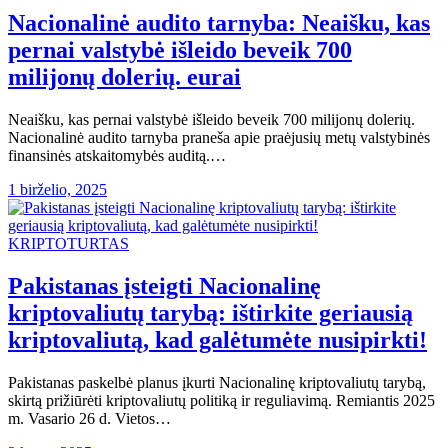
Nacionalinė audito tarnyba: Neaišku, kas
pernai valstybė išleido beveik 700
milijonų dolerių. eurai
Neaišku, kas pernai valstybė išleido beveik 700 milijonų dolerių.
Nacionalinė audito tarnyba praneša apie praėjusių metų valstybinės
finansinės atskaitomybės auditą.…
1 birželio, 2025
KRIPTOTURTAS
Pakistanas įsteigti Nacionalinę
kriptovaliutų tarybą: ištirkite geriausią
kriptovaliutą, kad galėtumėte nusipirkti!
Pakistanas paskelbė planus įkurti Nacionalinę kriptovaliutų tarybą,
skirtą prižiūrėti kriptovaliutų politiką ir reguliavimą. Remiantis 2025
m. Vasario 26 d. Vietos…