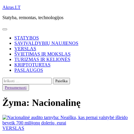
Skip
Akras.LT
to
Statyba, remontas, technologijos
content
STATYBOS
SAVIVALDYBIŲ NAUJIENOS
VERSLAS
ŠVIETIMAS IR MOKSLAS
TURIZMAS IR KELIONĖS
KRIPTOTURTAS
PASLAUGOS
Ieškoti:
Prenumeruoti
Žyma:
Nacionalinę
VERSLAS