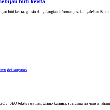
nebijau būti keista
bijau būti keista, gausiu daug daugiau informacijos, kad galėčiau išmok
simų dėl saugumo
tų rašymas, turinio kūrimas, straipsnių rašymas ir talpinima