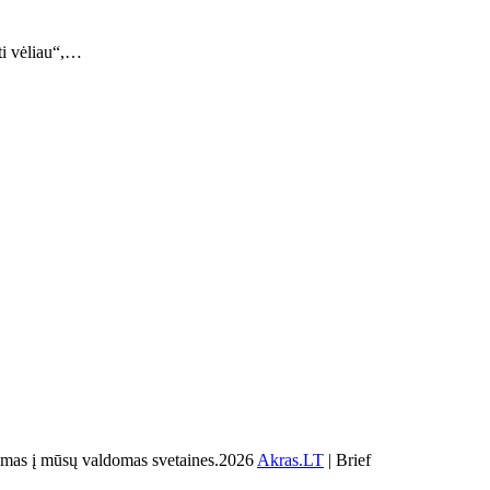
ti vėliau“,…
s į mūsų valdomas svetaines.2026
Akras.LT
| Brief