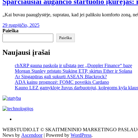
Sparčiausiai augančio startuolio įkūrėjas: 
„Kai buvau paauglystėje, supratau, kad jei paliksiu komforto zoną, ne
29 rugpjūčio, 2025
Paieška
Paieška
Naujausi įrašai
cbXRP gauna paskolą ir užstatą per „Doppler Finance“ bazę
Morgan Stanley pristato Staking ETP, skirtus Ether ir Solana
Ar Singapūras gali sukurti ASEAN Blackrock?
ADA kainų prognozė: FOMC poveikis Cardano
Kauno LEZ gamykloje žuvus darbuotojui, kolegoms kyla klau
Akras
–
WEBSTUDIO.LT © SKAITMENINIO MARKETINGO PASLAUGOS. SEO teks
tai
News by
Ascendoor
| Powered by
WordPress
.
žemės