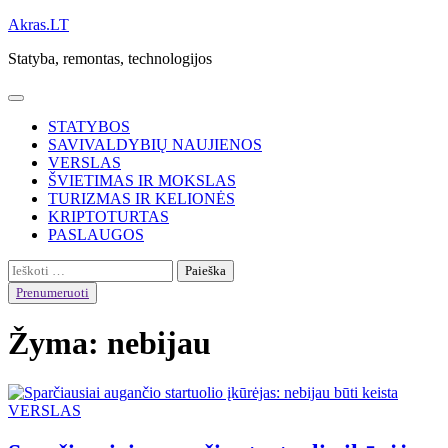
Skip
Akras.LT
to
Statyba, remontas, technologijos
content
STATYBOS
SAVIVALDYBIŲ NAUJIENOS
VERSLAS
ŠVIETIMAS IR MOKSLAS
TURIZMAS IR KELIONĖS
KRIPTOTURTAS
PASLAUGOS
Ieškoti:
Prenumeruoti
Žyma:
nebijau
VERSLAS