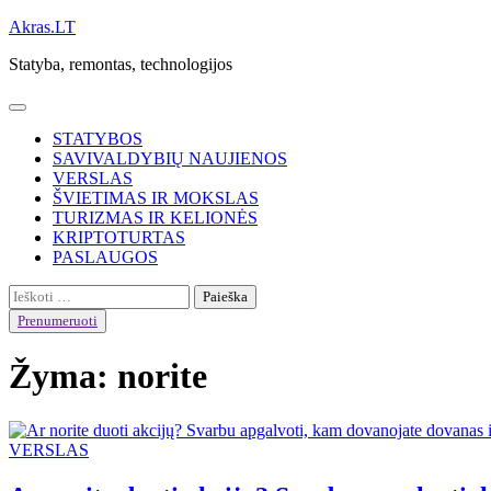
Skip
Akras.LT
to
Statyba, remontas, technologijos
content
STATYBOS
SAVIVALDYBIŲ NAUJIENOS
VERSLAS
ŠVIETIMAS IR MOKSLAS
TURIZMAS IR KELIONĖS
KRIPTOTURTAS
PASLAUGOS
Ieškoti:
Prenumeruoti
Žyma:
norite
VERSLAS