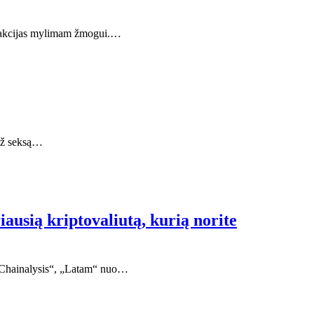
oti akcijas mylimam žmogui.…
 už seksą…
iausią kriptovaliutą, kurią norite
s „Chainalysis“, „Latam“ nuo…