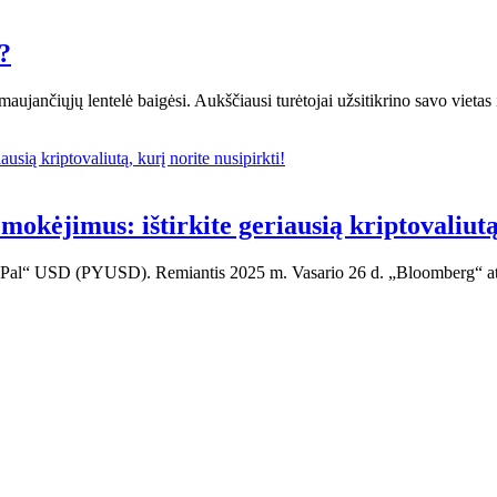
?
aujančiųjų lentelė baigėsi. Aukščiausi turėtojai užsitikrino savo vietas
okėjimus: ištirkite geriausią kriptovaliutą,
al“ USD (PYUSD). Remiantis 2025 m. Vasario 26 d. „Bloomberg“ atas