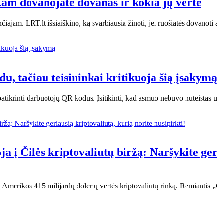
kam dovanojate dovanas ir kokia jų vertė
nčiajam. LRT.lt išsiaiškino, ką svarbiausia žinoti, jei ruošiatės dovan
du, tačiau teisininkai kritikuoja šią įsakymą
lo patikrinti darbuotojų QR kodus. Įsitikinti, kad asmuo nebuvo nuteistas
a į Čilės kriptovaliutų biržą: Naršykite ger
nų Amerikos 415 milijardų dolerių vertės kriptovaliutų rinką. Remianti