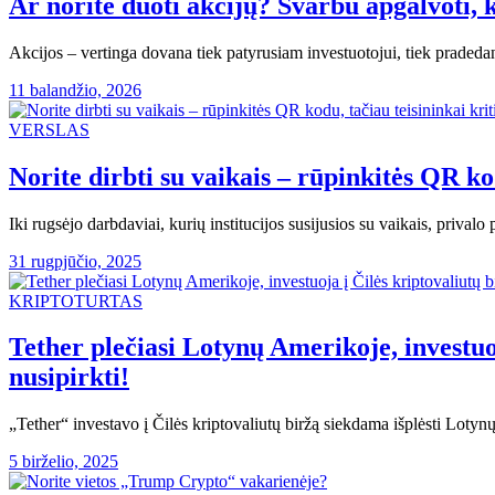
Ar norite duoti akcijų? Svarbu apgalvoti, 
Akcijos – vertinga dovana tiek patyrusiam investuotojui, tiek pradeda
11 balandžio, 2026
VERSLAS
Norite dirbti su vaikais – rūpinkitės QR ko
Iki rugsėjo darbdaviai, kurių institucijos susijusios su vaikais, priva
31 rugpjūčio, 2025
KRIPTOTURTAS
Tether plečiasi Lotynų Amerikoje, investuoj
nusipirkti!
„Tether“ investavo į Čilės kriptovaliutų biržą siekdama išplėsti Loty
5 birželio, 2025