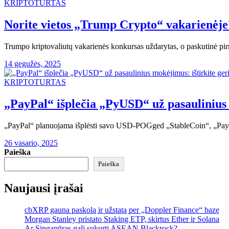
KRIPTOTURTAS
Norite vietos „Trump Crypto“ vakarienėje
Trumpo kriptovaliutų vakarienės konkursas uždarytas, o paskutinė pirm
14 gegužės, 2025
KRIPTOTURTAS
„PayPal“ išplečia „PyUSD“ už pasaulinius m
„PayPal“ planuojama išplėsti savo USD-POGged „StableCoin“, „PayP
26 vasario, 2025
Paieška
Paieška
Naujausi įrašai
cbXRP gauna paskolą ir užstatą per „Doppler Finance“ bazę
Morgan Stanley pristato Staking ETP, skirtus Ether ir Solana
Ar Singapūras gali sukurti ASEAN Blackrock?