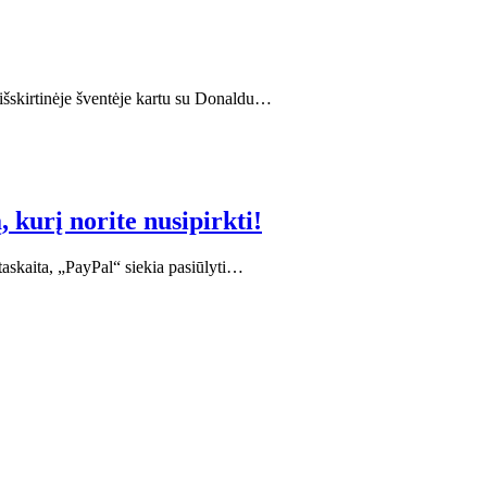
 išskirtinėje šventėje kartu su Donaldu…
 kurį norite nusipirkti!
kaita, „PayPal“ siekia pasiūlyti…