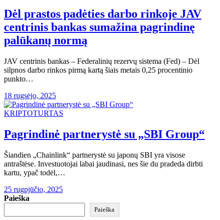
Dėl prastos padėties darbo rinkoje JAV
centrinis bankas sumažina pagrindinę
palūkanų normą
JAV centrinis bankas – Federalinių rezervų sistema (Fed) – Dėl
silpnos darbo rinkos pirmą kartą šiais metais 0,25 procentinio
punkto…
18 rugsėjo, 2025
KRIPTOTURTAS
Pagrindinė partnerystė su „SBI Group“
Šiandien „Chainlink“ partnerystė su japonų SBI yra visose
antraštėse. Investuotojai labai jaudinasi, nes šie du pradeda dirbti
kartu, ypač todėl,…
25 rugpjūčio, 2025
Paieška
Paieška