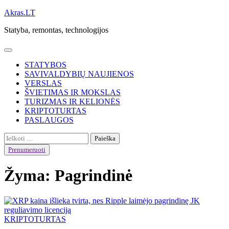
Skip
Akras.LT
to
Statyba, remontas, technologijos
content
STATYBOS
SAVIVALDYBIŲ NAUJIENOS
VERSLAS
ŠVIETIMAS IR MOKSLAS
TURIZMAS IR KELIONĖS
KRIPTOTURTAS
PASLAUGOS
Ieškoti:
Prenumeruoti
Žyma:
Pagrindinė
KRIPTOTURTAS