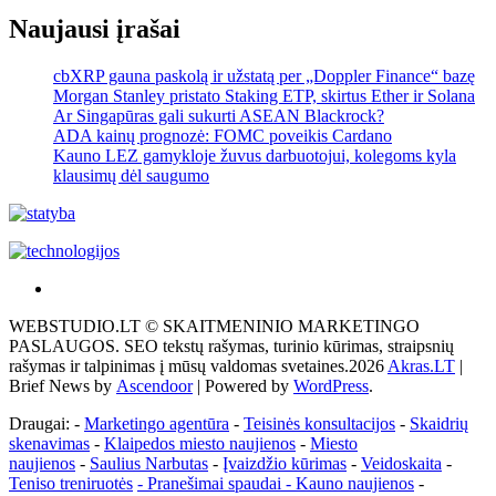
Naujausi įrašai
cbXRP gauna paskolą ir užstatą per „Doppler Finance“ bazę
Morgan Stanley pristato Staking ETP, skirtus Ether ir Solana
Ar Singapūras gali sukurti ASEAN Blackrock?
ADA kainų prognozė: FOMC poveikis Cardano
Kauno LEZ gamykloje žuvus darbuotojui, kolegoms kyla
klausimų dėl saugumo
Akras
–
WEBSTUDIO.LT © SKAITMENINIO MARKETINGO
tai
PASLAUGOS. SEO tekstų rašymas, turinio kūrimas, straipsnių
žemės
rašymas ir talpinimas į mūsų valdomas svetaines.2026
Akras.LT
|
ploto
Brief News by
Ascendoor
| Powered by
WordPress
.
matavimo
vienetas-
Draugai: -
Marketingo agentūra
-
Teisinės konsultacijos
-
Skaidrių
Pagrindinis
skenavimas
-
Klaipedos miesto naujienos
-
Miesto
naujienos
-
Saulius Narbutas
-
Įvaizdžio kūrimas
-
Veidoskaita
-
Teniso treniruotės
- Pranešimai spaudai -
Kauno naujienos
-