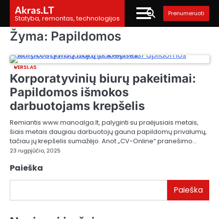
Skip
Akras.LT
Prenumeruoti
to
Statyba, remontas, technologijos
content
Žyma:
Papildomos
VERSLAS
Korporatyvinių biurų pakeitimai:
Papildomos išmokos
darbuotojams krepšelis
Remiantis www.manoalga.lt, palyginti su praėjusiais metais,
šiais metais daugiau darbuotojų gauna papildomų privalumų,
tačiau jų krepšelis sumažėjo. Anot „CV-Online“ pranešimo…
23 rugpjūčio, 2025
Paieška
Paieška