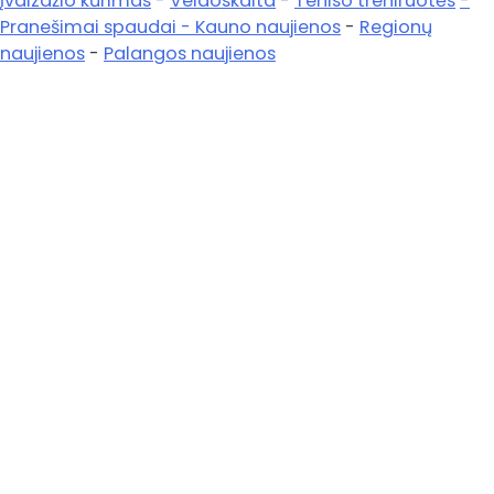
Įvaizdžio kūrimas
-
Veidoskaita
-
Teniso treniruotės
-
Pranešimai spaudai -
Kauno naujienos
-
Regionų
naujienos
-
Palangos naujienos