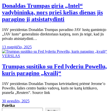
Donaldas Trumpas giria „Intel“
vadybininką, nors prieš kelias dienas jis
paragino jį atsistatydinti
JAV prezidentas Donaldas Trumpas pavadino JAV lustų gamintojo
„JAV lusto“ generalinio direktoriaus karjerą, nors jis teigė, kad jis
privalo atsistatydinti…
13 rugpjūčio, 2025
VERSLAS
Trumpas susitiko su Fed lyderiu Powellu,
kuris paragino „kvailį“
JAV prezidentas Donaldas Trumpas ketvirtadienį priėmė Jerome’o
Powello, šalies centro banko vadovą, kuris ne kartą kritikavo,
praneša „Reuters“. Source link
30 gegužės, 2025
Paieška