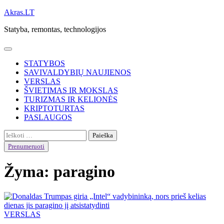
Skip
Akras.LT
to
Statyba, remontas, technologijos
content
STATYBOS
SAVIVALDYBIŲ NAUJIENOS
VERSLAS
ŠVIETIMAS IR MOKSLAS
TURIZMAS IR KELIONĖS
KRIPTOTURTAS
PASLAUGOS
Ieškoti:
Prenumeruoti
Žyma:
paragino
VERSLAS