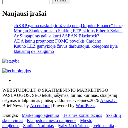
Paieška
Naujausi įrašai
cbXRP gauna paskolą ir užstatą per „Doppler Finance“ bazę
Morgan Stanley pristato Staking ETP, skirtus Ether ir Solana
Ar Singapūras gali sukurti ASEAN Blackrock?
ADA kainų prognozė: FOMC poveikis Cardano
Kauno LEZ gamykloje žuvus darbuotojui, kolegoms kyla
klausimų dėl saugumo
Akras
–
WEBSTUDIO.LT © SKAITMENINIO MARKETINGO
tai
PASLAUGOS. SEO tekstų rašymas, turinio kūrimas, straipsnių
žemės
rašymas ir talpinimas į mūsų valdomas svetaines.2026
Akras.LT
|
ploto
Brief News by
Ascendoor
| Powered by
WordPress
.
matavimo
vienetas-
Draugai: -
Marketingo agentūra
-
Teisinės konsultacijos
-
Skaidrių
Pagrindinis
skenavimas
-
Klaipedos miesto naujienos
-
Miesto
naujienos
-
Saulius Narbutas
-
Įvaizdžio kūrimas
-
Veidoskaita
-