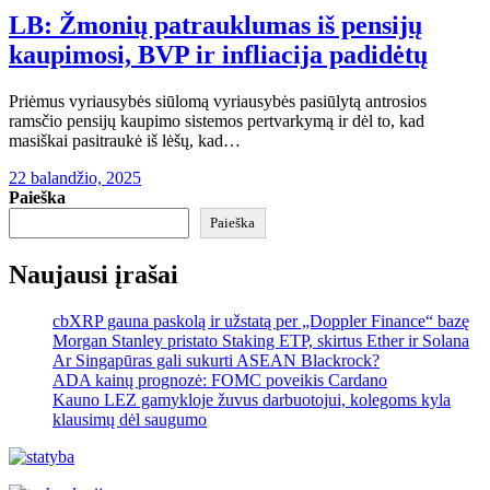
LB: Žmonių patrauklumas iš pensijų
kaupimosi, BVP ir infliacija padidėtų
Priėmus vyriausybės siūlomą vyriausybės pasiūlytą antrosios
ramsčio pensijų kaupimo sistemos pertvarkymą ir dėl to, kad
masiškai pasitraukė iš lėšų, kad…
22 balandžio, 2025
Paieška
Paieška
Naujausi įrašai
cbXRP gauna paskolą ir užstatą per „Doppler Finance“ bazę
Morgan Stanley pristato Staking ETP, skirtus Ether ir Solana
Ar Singapūras gali sukurti ASEAN Blackrock?
ADA kainų prognozė: FOMC poveikis Cardano
Kauno LEZ gamykloje žuvus darbuotojui, kolegoms kyla
klausimų dėl saugumo