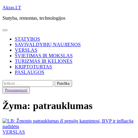
Skip
Akras.LT
to
Statyba, remontas, technologijos
content
STATYBOS
SAVIVALDYBIŲ NAUJIENOS
VERSLAS
ŠVIETIMAS IR MOKSLAS
TURIZMAS IR KELIONĖS
KRIPTOTURTAS
PASLAUGOS
Ieškoti:
Prenumeruoti
Žyma:
patrauklumas
VERSLAS