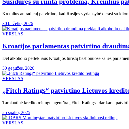
Susidūręs su rimta problema, Kremlius pat
Kremlius antradienį patvirtino, kad Rusijos vyriausybė derasi su kito
30 birželio, 2026
VERSLAS
Kroatijos parlamentas patvirtino draudimą
Dėl alkoholio pertekliaus Kroatijos turistų bastionuose šalies parlame
30 gegužės, 2026
VERSLAS
„Fitch Ratings“ patvirtino Lietuvos kredit
Tarptautinė kredito reitingų agentūra „Fitch Ratings“ dar kartą patvirt
25 spalio, 2025
VERSLAS