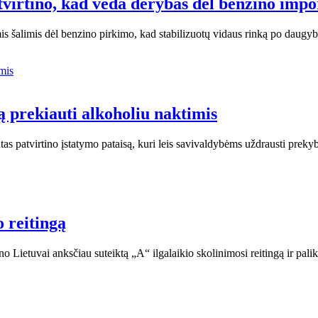
virtino, kad veda derybas dėl benzino impo
mis šalimis dėl benzino pirkimo, kad stabilizuotų vidaus rinką po daug
 prekiauti alkoholiu naktimis
ntas patvirtino įstatymo pataisą, kuri leis savivaldybėms uždrausti preky
o reitingą
ino Lietuvai anksčiau suteiktą „A“ ilgalaikio skolinimosi reitingą ir pal