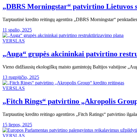
„DBRS Morningstar“ patvirtino Lietuvos s
Tarptautinė kredito reitingų agentūra „DBRS Morningstar“ penktadienį 
11 spalio, 2025
VERSLAS
„Auga“ grupės akcininkai patvirtino rest
Vieno didžiausių ekologiškų maisto gamintojų Baltijos valstijose „Aug
13 rugpjūčio, 2025
VERSLAS
„Fitch Rings“ patvirtino „Akropolis Group
Tarptautinę kredito reitingo agentūros „Fitch Ratings“ patvirtino ilga
15 liepos, 2025
VERSLAS