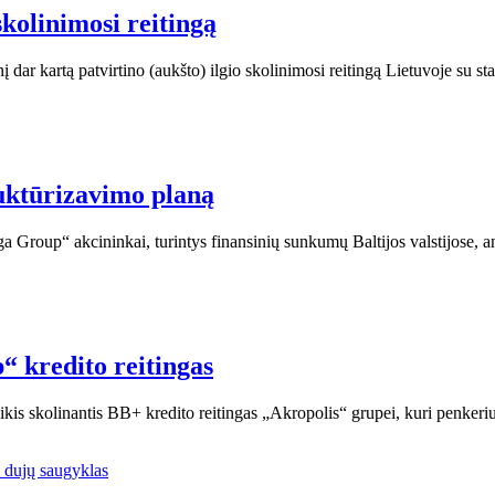
kolinimosi reitingą
dar kartą patvirtino (aukšto) ilgio skolinimosi reitingą Lietuvoje su s
ruktūrizavimo planą
a Group“ akcininkai, turintys finansinių sunkumų Baltijos valstijose, a
“ kredito reitingas
laikis skolinantis BB+ kredito reitingas „Akropolis“ grupei, kuri penker