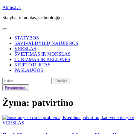
Skip
Akras.LT
to
Statyba, remontas, technologijos
content
STATYBOS
SAVIVALDYBIŲ NAUJIENOS
VERSLAS
ŠVIETIMAS IR MOKSLAS
TURIZMAS IR KELIONĖS
KRIPTOTURTAS
PASLAUGOS
Ieškoti:
Prenumeruoti
Žyma:
patvirtino
VERSLAS