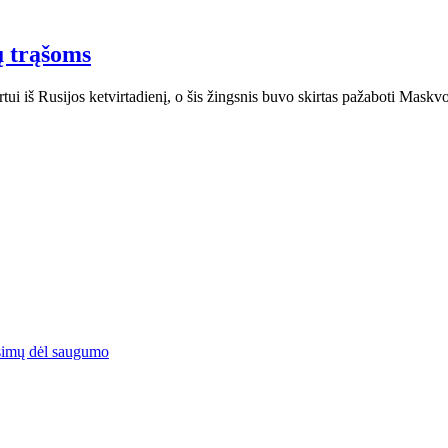
ų trąšoms
ortui iš Rusijos ketvirtadienį, o šis žingsnis buvo skirtas pažaboti Mask
simų dėl saugumo