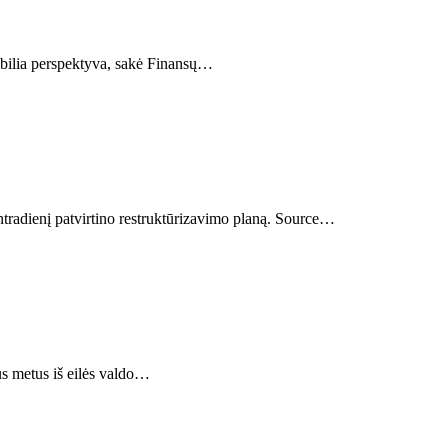
tabilia perspektyva, sakė Finansų…
ntradienį patvirtino restruktūrizavimo planą. Source…
ius metus iš eilės valdo…