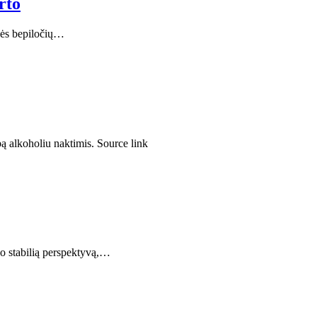
rto
ybės bepiločių…
bą alkoholiu naktimis. Source link
iko stabilią perspektyvą,…