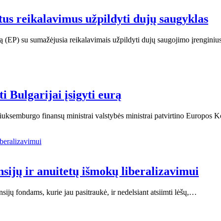
us reikalavimus užpildyti dujų saugyklas
ą (EP) su sumažėjusia reikalavimais užpildyti dujų saugojimo įrenginiu
ti Bulgarijai įsigyti eurą
 Liuksemburgo finansų ministrai valstybės ministrai patvirtino Europos 
nsijų ir anuitetų išmokų liberalizavimui
nsijų fondams, kurie jau pasitraukė, ir nedelsiant atsiimti lėšų,…