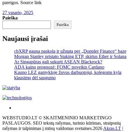
pareigos. Source link
27 vasario, 2025
Paieška
Paieška
Naujausi įrašai
cbXRP gauna paskolą ir užstatą per „Doppler Finance“ bazę
Morgan Stanley pristato Staking ETP, skirtus Ether ir Solana
Ar Singapūras gali sukurti ASEAN Blackrock?
ADA kainų prognozė: FOMC poveikis Cardano
Kauno LEZ gamykloje žuvus darbuotojui, kolegoms kyla
klausimų dėl saugumo
Akras
–
WEBSTUDIO.LT © SKAITMENINIO MARKETINGO
tai
PASLAUGOS. SEO tekstų rašymas, turinio kūrimas, straipsnių
žemės
rašymas ir talpinimas į mūsų valdomas svetaines.2026
Akras.LT
|
ploto