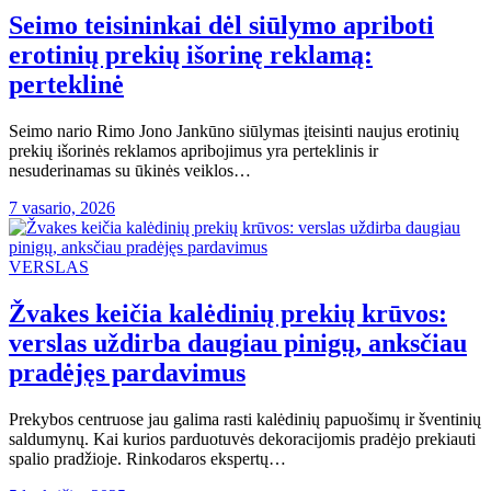
Seimo teisininkai dėl siūlymo apriboti
erotinių prekių išorinę reklamą:
perteklinė
Seimo nario Rimo Jono Jankūno siūlymas įteisinti naujus erotinių
prekių išorinės reklamos apribojimus yra perteklinis ir
nesuderinamas su ūkinės veiklos…
7 vasario, 2026
VERSLAS
Žvakes keičia kalėdinių prekių krūvos:
verslas uždirba daugiau pinigų, anksčiau
pradėjęs pardavimus
Prekybos centruose jau galima rasti kalėdinių papuošimų ir šventinių
saldumynų. Kai kurios parduotuvės dekoracijomis pradėjo prekiauti
spalio pradžioje. Rinkodaros ekspertų…