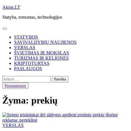
Skip
Akras.LT
to
Statyba, remontas, technologijos
content
STATYBOS
SAVIVALDYBIŲ NAUJIENOS
VERSLAS
ŠVIETIMAS IR MOKSLAS
TURIZMAS IR KELIONĖS
KRIPTOTURTAS
PASLAUGOS
Ieškoti:
Prenumeruoti
Žyma:
prekių
VERSLAS