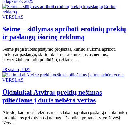
5 lapkričio, 2025
VERSLAS
Seime – siūlymas apriboti erotinių prekių
ir paslaugų išorinę reklamą
Seime įregistruotas įstatymo projektas, kuriuo siūloma apriboti
prekių ar paslaugų, skirtų tik tam tikro amžiaus asmenims,
pavyzdžiui, erotinio pobūdžio, reklamą.…
28 spalio, 2025
VERSLAS
Ūkininkai Atvira: prekių nešimas
piliečiams į duris nebėra vertas
Atrodo, kad prieš kelerius metus labai populiari paslauga – ūkininkų
produkcijos pristatymas į namus – šiandien praranda savo žavesį.
Nors…