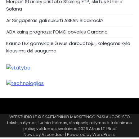
Morgan Stanley pristato Staking ETP, skirtus Ether ir
Solana
Ar Singapūras gali sukurti ASEAN Blackrock?
ADA kainų prognozė: FOMC poveikis Cardano
Kauno LEZ gamykloje žuvus darbuotojui, kolegoms kyla
klausimų dėl saugumo
Akras
–
WEBSTUDIO.LT © SKAITMENINIO MARKETINGO PASLAUGOS. SEO
tai
tekstų rašymas, turinio kūrimas, straipsnių rašymas ir talpinimas
žemės
į mūsų valdomas svetaines.2026
Akras.LT
| Brief
ploto
News by
Ascendoor
| Powered by
WordPress
.
matavimo