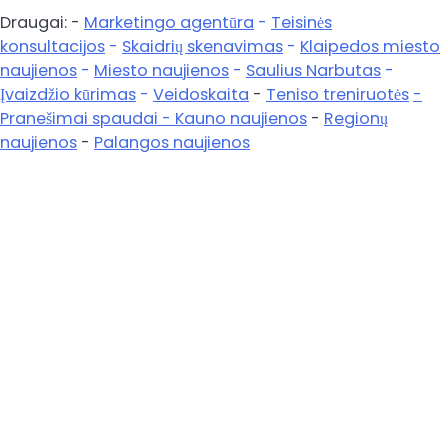
vienetas-
Draugai: -
Marketingo agentūra
-
Teisinės
Pagrindinis
konsultacijos
-
Skaidrių skenavimas
-
Klaipedos miesto
naujienos
-
Miesto naujienos
-
Saulius Narbutas
-
Įvaizdžio kūrimas
-
Veidoskaita
-
Teniso treniruotės
-
Pranešimai spaudai -
Kauno naujienos
-
Regionų
naujienos
-
Palangos naujienos