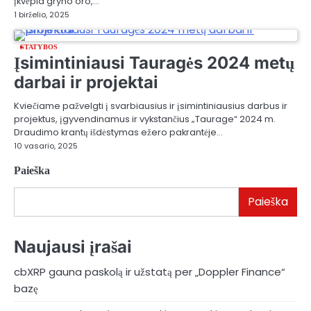
įkvėpia gryno oro,…
1 birželio, 2025
STATYBOS
Įsimintiniausi Tauragės 2024 metų
darbai ir projektai
Kviečiame pažvelgti į svarbiausius ir įsimintiniausius darbus ir
projektus, įgyvendinamus ir vykstančius „Taurage“ 2024 m.
Draudimo krantų išdėstymas ežero pakrantėje…
10 vasario, 2025
Paieška
Paieška
Naujausi įrašai
cbXRP gauna paskolą ir užstatą per „Doppler Finance“
bazę