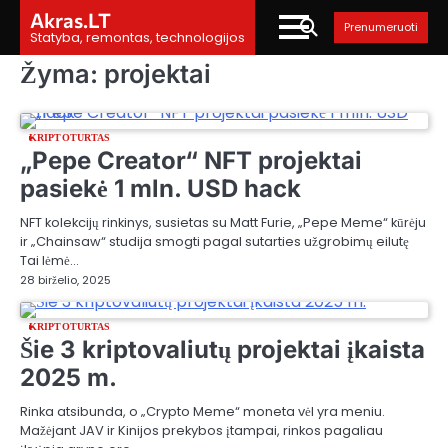
Skip
Akras.LT
Prenumeruoti
to
Statyba, remontas, technologijos
content
Žyma:
projektai
KRIPTOTURTAS
„Pepe Creator“ NFT projektai
pasiekė 1 mln. USD hack
NFT kolekcijų rinkinys, susietas su Matt Furie, „Pepe Meme“ kūrėju
ir „Chainsaw“ studija smogti pagal sutarties užgrobimų eilutę
Tai lėmė…
28 birželio, 2025
KRIPTOTURTAS
Šie 3 kriptovaliutų projektai įkaista
2025 m.
Rinka atsibunda, o „Crypto Meme“ moneta vėl yra meniu.
Mažėjant JAV ir Kinijos prekybos įtampai, rinkos pagaliau