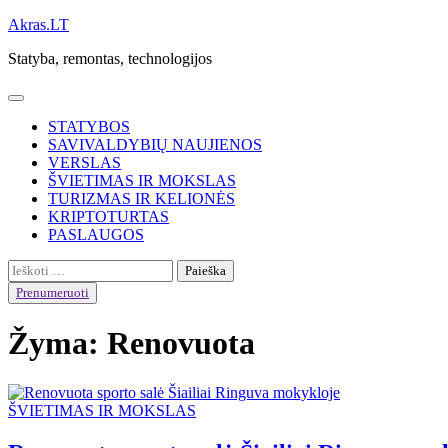
Skip
Akras.LT
to
Statyba, remontas, technologijos
content
STATYBOS
SAVIVALDYBIŲ NAUJIENOS
VERSLAS
ŠVIETIMAS IR MOKSLAS
TURIZMAS IR KELIONĖS
KRIPTOTURTAS
PASLAUGOS
Ieškoti:
Prenumeruoti
Žyma:
Renovuota
ŠVIETIMAS IR MOKSLAS