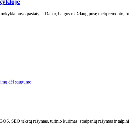
kykloje
ai mokykla buvo pastatyta. Dabar, baigus maždaug pusę metų remonto
simų dėl saugumo
tų rašymas, turinio kūrimas, straipsnių rašymas ir talpinima