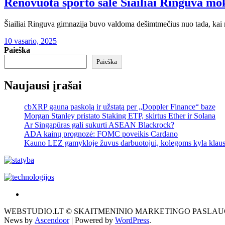
Renovuota sporto salė Šiailiai Ringuva mo
Šiailiai Ringuva gimnazija buvo valdoma dešimtmečius nuo tada, k
10 vasario, 2025
Paieška
Paieška
Naujausi įrašai
cbXRP gauna paskolą ir užstatą per „Doppler Finance“ bazę
Morgan Stanley pristato Staking ETP, skirtus Ether ir Solana
Ar Singapūras gali sukurti ASEAN Blackrock?
ADA kainų prognozė: FOMC poveikis Cardano
Kauno LEZ gamykloje žuvus darbuotojui, kolegoms kyla klau
Akras
–
WEBSTUDIO.LT © SKAITMENINIO MARKETINGO PASLAUGOS. SEO teks
tai
News by
Ascendoor
| Powered by
WordPress
.
žemės