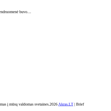
, bendruomenė buvo…
s į mūsų valdomas svetaines.2026
Akras.LT
| Brief