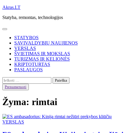
Skip
Akras.LT
to
Statyba, remontas, technologijos
content
STATYBOS
SAVIVALDYBIŲ NAUJIENOS
VERSLAS
ŠVIETIMAS IR MOKSLAS
TURIZMAS IR KELIONĖS
KRIPTOTURTAS
PASLAUGOS
Ieškoti:
Prenumeruoti
Žyma:
rimtai
VERSLAS