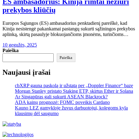
ES ambasadorius: Kinija rimtai nežiūri
prekybos kliūčių
Europos Sąjungos (ES) ambasadorius penktadienį pareiškė, kad
Kinija nesistengė pakankamai pastangų sukurti sąžiningos prekybos
aplinką, skirtą pasaulyje blokuojančioms įmonėms, turinčioms…
10 gegužės, 2025
Paieška
Paieška
Naujausi įrašai
cbXRP gauna paskolą ir užstatą per „Doppler Finance“ bazę
Morgan Stanley pristato Staking ETP, skirtus Ether ir Solana
Ar Singapūras gali sukurti ASEAN Blackrock?
ADA kainų prognozė: FOMC poveikis Cardano
Kauno LEZ gamykloje žuvus darbuotojui, kolegoms kyla
klausimų dėl saugumo