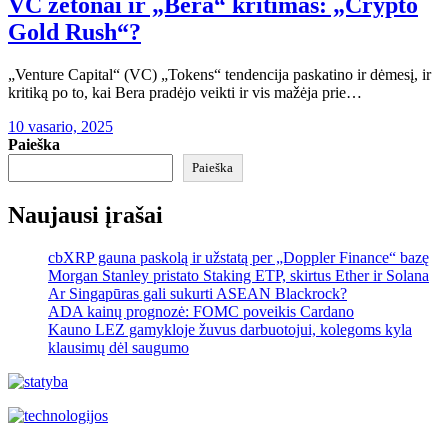
VC žetonai ir „Bera“ kritimas: „Crypto
Gold Rush“?
„Venture Capital“ (VC) „Tokens“ tendencija paskatino ir dėmesį, ir
kritiką po to, kai Bera pradėjo veikti ir vis mažėja prie…
10 vasario, 2025
Paieška
Paieška
Naujausi įrašai
cbXRP gauna paskolą ir užstatą per „Doppler Finance“ bazę
Morgan Stanley pristato Staking ETP, skirtus Ether ir Solana
Ar Singapūras gali sukurti ASEAN Blackrock?
ADA kainų prognozė: FOMC poveikis Cardano
Kauno LEZ gamykloje žuvus darbuotojui, kolegoms kyla
klausimų dėl saugumo