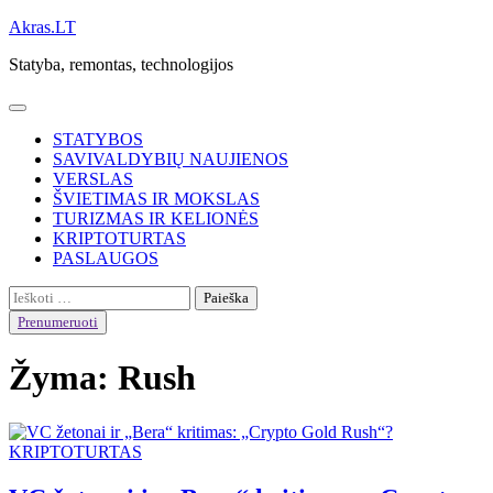
Skip
Akras.LT
to
Statyba, remontas, technologijos
content
STATYBOS
SAVIVALDYBIŲ NAUJIENOS
VERSLAS
ŠVIETIMAS IR MOKSLAS
TURIZMAS IR KELIONĖS
KRIPTOTURTAS
PASLAUGOS
Ieškoti:
Prenumeruoti
Žyma:
Rush
KRIPTOTURTAS